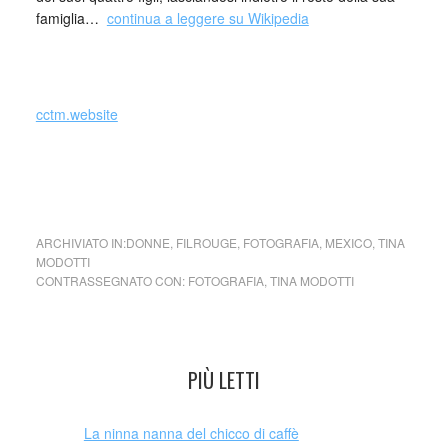
famiglia…
continua a leggere su Wikipedia
cctm.website
le fotografie di Tina Modotti fotografia italia latino america
cctm messico cctm arte amore cultura bellezza poesia
ARCHIVIATO IN:
DONNE
,
FILROUGE
,
FOTOGRAFIA
,
MEXICO
,
TINA
MODOTTI
CONTRASSEGNATO CON:
FOTOGRAFIA
,
TINA MODOTTI
PIÙ LETTI
La ninna nanna del chicco di caffè