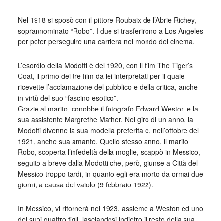
Nel 1918 si sposò con il pittore Roubaix de l’Abrie Richey,
soprannominato “Robo”. I due si trasferirono a Los Angeles
per poter perseguire una carriera nel mondo del cinema.
L’esordio della Modotti è del 1920, con il film The Tiger’s
Coat, il primo dei tre film da lei interpretati per il quale
ricevette l’acclamazione del pubblico e della critica, anche
in virtù del suo “fascino esotico”.
Grazie al marito, conobbe il fotografo Edward Weston e la
sua assistente Margrethe Mather. Nel giro di un anno, la
Modotti divenne la sua modella preferita e, nell’ottobre del
1921, anche sua amante. Quello stesso anno, il marito
Robo, scoperta l’infedeltà della moglie, scappò in Messico,
seguito a breve dalla Modotti che, però, giunse a Città del
Messico troppo tardi, in quanto egli era morto da ormai due
giorni, a causa del vaiolo (9 febbraio 1922).
In Messico, vi ritornerà nel 1923, assieme a Weston ed uno
dei suoi quattro figli, lasciandosi indietro il resto della sua