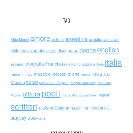
TAG
amore
argentina
brasile
capolavori
Alda Merini
architetti
english
donne
chile
colombia
disegnatori
cile
design
italia
Francia
fotografia
espana
Frida Kahlo
giappone
iliade
musica
messico
mestieri d' arte
made in italy
moda
nobel
México
pablo neruda
perù
Philippe Jaroussky
Pier Paolo
poeti
pittura
registi
Portogallo
racconti brevi
Pasolini
scrittori
scultura
Spagna
uk
tina modotti
teatro
usa
uruguay
varie