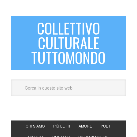
COLLETTIVO
CULTURALE
TUTTOMONDO
CHI SIAMO
PIÙ LETTI
AMORE
POETI
PITTURA
CONTATTI
PRIVACY POLICY