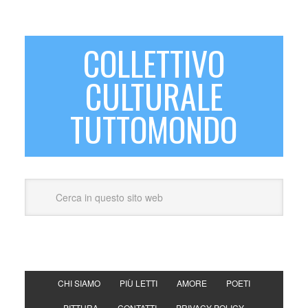
COLLETTIVO
CULTURALE
TUTTOMONDO
CHI SIAMO
PIÙ LETTI
AMORE
POETI
PITTURA
CONTATTI
PRIVACY POLICY