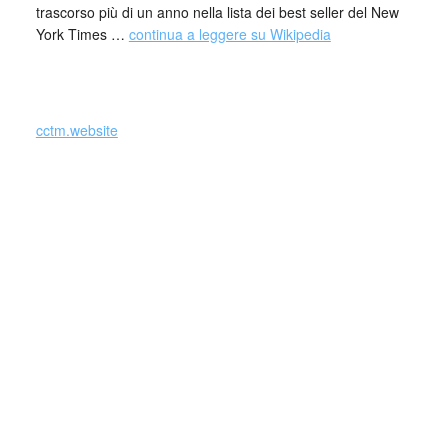
trascorso più di un anno nella lista dei best seller del New
York Times …
continua a leggere su Wikipedia
cctm.website
Rupi Kaur fa parte di quella serie di poeti
social che hanno iniziato a diffondere le loro
opere online, nel suo caso su Instagram.
Nella sua antologia di esordio “milk and honey” (latte e
miele), è evidente l’influsso delle sue origini già dal titolo:
non è un caso che sia scritto rigorosamente in minuscolo,
perché nella sua prima lingua – il gurmukhi – non ci sono
maiuscole, tutte le lettere sono trattate allo stesso modo,
come espressione di uguaglianza, semplicità e simmetria.
Sempre rimandando alla tradizione punjabi, il miele e il
latte sono considerati una sorta di ricostituente: non sono
solo dei semplici ingredienti che fanno stare meglio e fanno