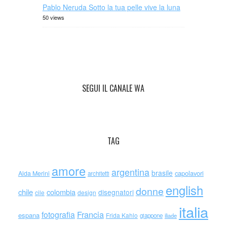
Pablo Neruda Sotto la tua pelle vive la luna
50 views
SEGUI IL CANALE WA
TAG
amore
argentina
brasile
capolavori
Alda Merini
architetti
english
donne
chile
colombia
disegnatori
cile
design
italia
Francia
fotografia
espana
Frida Kahlo
giappone
iliade