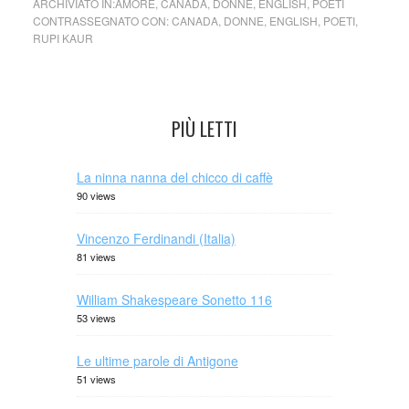
ARCHIVIATO IN:
AMORE
,
CANADA
,
DONNE
,
ENGLISH
,
POETI
CONTRASSEGNATO CON:
CANADA
,
DONNE
,
ENGLISH
,
POETI
,
RUPI KAUR
PIÙ LETTI
La ninna nanna del chicco di caffè
90 views
Vincenzo Ferdinandi (Italia)
81 views
William Shakespeare Sonetto 116
53 views
Le ultime parole di Antigone
51 views