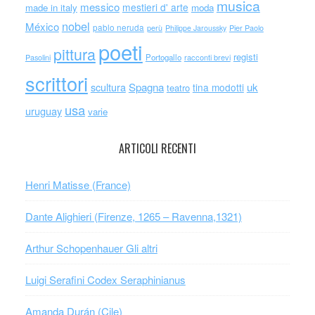
musica
messico
mestieri d' arte
made in italy
moda
nobel
México
pablo neruda
perù
Philippe Jaroussky
Pier Paolo
poeti
pittura
registi
Portogallo
racconti brevi
Pasolini
scrittori
scultura
Spagna
uk
tina modotti
teatro
usa
uruguay
varie
ARTICOLI RECENTI
Henri Matisse (France)
Dante Alighieri (Firenze, 1265 – Ravenna,1321)
Arthur Schopenhauer Gli altri
Luigi Serafini Codex Seraphinianus
Amanda Durán (Cile)