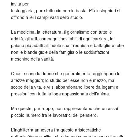
invita per
festeggiarla; pure tutto ciò non le basta. Più lusinghieri si
offrono a lei i campi vasti dello studio.
La medicina, la letteratura, il giornalismo con tutte le
aridità, gli urti, compagni inevitabili di ogni carriera, le
paiono più adatti all’indole sua irrequieta e battagliera, che
non le blande gioie della famiglia o le soddisfazioni
meschine della vanità.
Queste sono le donne che generalmente raggiungono le
altezze maggiori; lo studio per esse non è mezzo, ma
scopo della vita, e vi si abbandonano libere da legami e
pressioni con tutta la foga appassionata dell’anima.
Ma queste, purtroppo, non rappresentano che un assai
piccolo numero fra le lavoratrici del pensiero.
L’Inghilterra annovera fra queste aristocratiche
dell’arte,George Elliot, che rimane sempre a capo di quelle