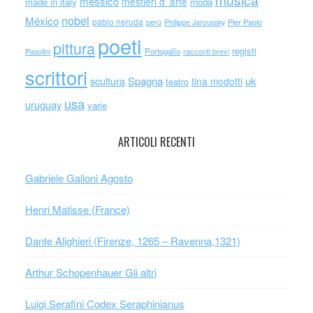
musica
messico
mestieri d' arte
made in italy
moda
nobel
México
pablo neruda
perù
Philippe Jaroussky
Pier Paolo
poeti
pittura
registi
Portogallo
racconti brevi
Pasolini
scrittori
scultura
Spagna
uk
tina modotti
teatro
usa
uruguay
varie
ARTICOLI RECENTI
Gabriele Galloni Agosto
Henri Matisse (France)
Dante Alighieri (Firenze, 1265 – Ravenna,1321)
Arthur Schopenhauer Gli altri
Luigi Serafini Codex Seraphinianus