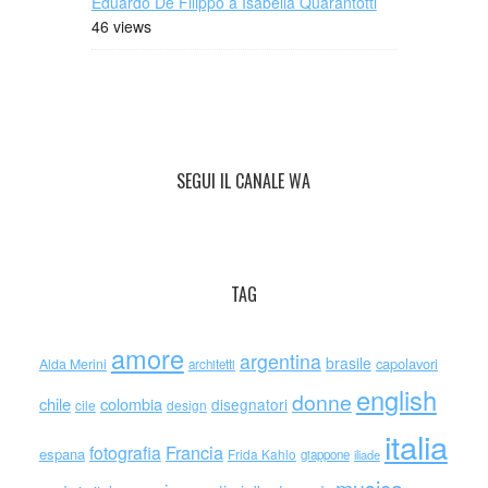
Eduardo De Filippo a Isabella Quarantotti
46 views
SEGUI IL CANALE WA
TAG
amore
argentina
brasile
capolavori
Alda Merini
architetti
english
donne
chile
colombia
disegnatori
cile
design
italia
Francia
fotografia
espana
Frida Kahlo
giappone
iliade