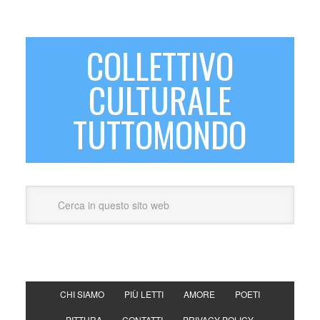
COLLETTIVO
CULTURALE
TUTTOMONDO
CHI SIAMO
PIÙ LETTI
AMORE
POETI
PITTURA
CONTATTI
PRIVACY POLICY