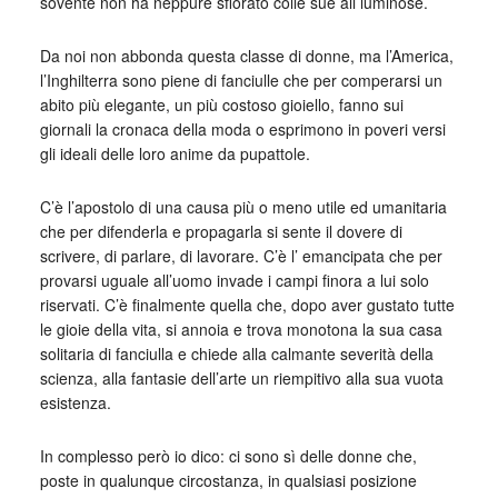
sovente non ha neppure sﬁorato colle sue ali luminose.
Da noi non abbonda questa classe di donne, ma l’America,
l’Inghilterra sono piene di fanciulle che per comperarsi un
abito più elegante, un più costoso gioiello, fanno sui
giornali la cronaca della moda o esprimono in poveri versi
gli ideali delle loro anime da pupattole.
C’è l’apostolo di una causa più o meno utile ed umanitaria
che per difenderla e propagarla si sente il dovere di
scrivere, di parlare, di lavorare. C’è l’ emancipata che per
provarsi uguale all’uomo invade i campi ﬁnora a lui solo
riservati. C’è ﬁnalmente quella che, dopo aver gustato tutte
le gioie della vita, si annoia e trova monotona la sua casa
solitaria di fanciulla e chiede alla calmante severità della
scienza, alla fantasie dell’arte un riempitivo alla sua vuota
esistenza.
In complesso però io dico: ci sono sì delle donne che,
poste in qualunque circostanza, in qualsiasi posizione