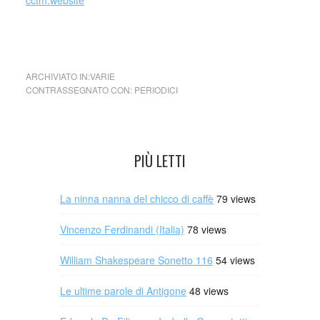
cctm.website
cctm cctm cctm cctm cctm cctm cctm cctm cctm cctm
ARCHIVIATO IN:
VARIE
CONTRASSEGNATO CON:
PERIODICI
PIÙ LETTI
La ninna nanna del chicco di caffè
79 views
Vincenzo Ferdinandi (Italia)
78 views
William Shakespeare Sonetto 116
54 views
Le ultime parole di Antigone
48 views