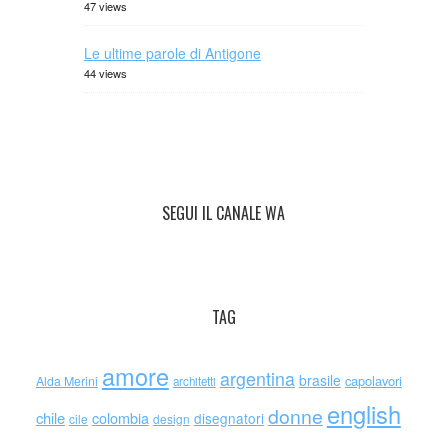
47 views
Le ultime parole di Antigone
44 views
SEGUI IL CANALE WA
TAG
amore
argentina
brasile
capolavori
Alda Merini
architetti
english
donne
chile
colombia
disegnatori
cile
design