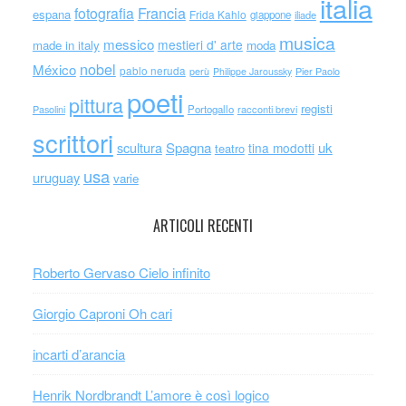
italia
Francia
fotografia
espana
Frida Kahlo
giappone
iliade
musica
messico
mestieri d' arte
made in italy
moda
nobel
México
pablo neruda
perù
Philippe Jaroussky
Pier Paolo
poeti
pittura
registi
Portogallo
racconti brevi
Pasolini
scrittori
scultura
Spagna
uk
tina modotti
teatro
usa
uruguay
varie
ARTICOLI RECENTI
Roberto Gervaso Cielo infinito
Giorgio Caproni Oh cari
incarti d’arancia
Henrik Nordbrandt L’amore è così logico