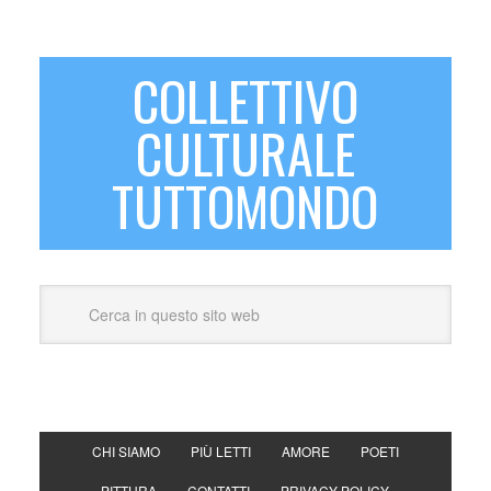
COLLETTIVO
CULTURALE
TUTTOMONDO
CHI SIAMO
PIÙ LETTI
AMORE
POETI
PITTURA
CONTATTI
PRIVACY POLICY