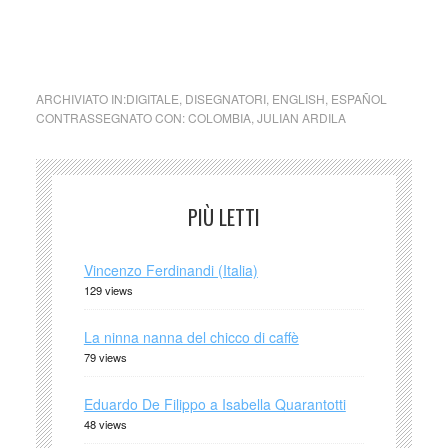
mezcal latino america cctm arte amore cultura bellezza
italia poesia a noi piace leggere
ARCHIVIATO IN:
DIGITALE
,
DISEGNATORI
,
ENGLISH
,
ESPAÑOL
CONTRASSEGNATO CON:
COLOMBIA
,
JULIAN ARDILA
PIÙ LETTI
Vincenzo Ferdinandi (Italia)
129 views
La ninna nanna del chicco di caffè
79 views
Eduardo De Filippo a Isabella Quarantotti
48 views