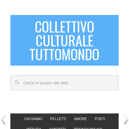
COLLETTIVO
CULTURALE
TUTTOMONDO
CHI SIAMO
PIÙ LETTI
AMORE
POETI
PITTURA
CONTATTI
PRIVACY POLICY