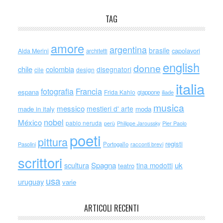
TAG
amore
argentina
brasile
capolavori
Alda Merini
architetti
english
donne
chile
colombia
disegnatori
cile
design
italia
Francia
fotografia
espana
Frida Kahlo
giappone
iliade
musica
messico
mestieri d' arte
made in italy
moda
nobel
México
pablo neruda
perù
Philippe Jaroussky
Pier Paolo
poeti
pittura
registi
Portogallo
racconti brevi
Pasolini
scrittori
scultura
Spagna
uk
tina modotti
teatro
usa
uruguay
varie
ARTICOLI RECENTI