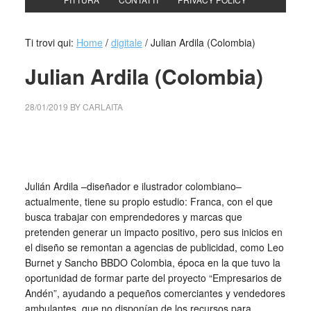
Ti trovi qui:
Home
/
digitale
/
Julian Ardila (Colombia)
Julian Ardila (Colombia)
28/01/2019
BY
CARLAITA
centro cultural tina modotti Ilustración inspirada en el
mezcal sacrificio
Julián Ardila –diseñador e ilustrador colombiano–
actualmente, tiene su propio estudio: Franca, con el que
busca trabajar con emprendedores y marcas que
pretenden generar un impacto positivo, pero sus inicios en
el diseño se remontan a agencias de publicidad, como Leo
Burnet y Sancho BBDO Colombia, época en la que tuvo la
oportunidad de formar parte del proyecto “Empresarios de
Andén”, ayudando a pequeños comerciantes y vendedores
ambulantes, que no disponían de los recursos para