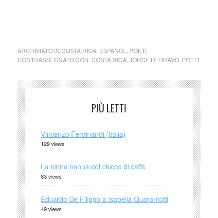
Oggi la mia vita non ha alcun peso … Hoy mi vida no tiene
peso alguno … de Jorge Debravo
ARCHIVIATO IN:
COSTA RICA
,
ESPAÑOL
,
POETI
CONTRASSEGNATO CON:
COSTA RICA
,
JORGE DEBRAVO
,
POETI
PIÙ LETTI
Vincenzo Ferdinandi (Italia)
129 views
La ninna nanna del chicco di caffè
83 views
Eduardo De Filippo a Isabella Quarantotti
49 views