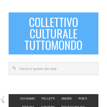
COLLETTIVO
CULTURALE
TUTTOMONDO
CHI SIAMO
PIÙ LETTI
AMORE
POETI
PITTURA
CONTATTI
PRIVACY POLICY