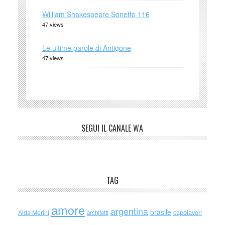
William Shakespeare Sonetto 116
47 views
Le ultime parole di Antigone
47 views
SEGUI IL CANALE WA
TAG
amore
argentina
brasile
capolavori
Alda Merini
architetti