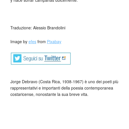
y hace sonar campanas dulcemente.
_
Traduzione: Alessio Brandolini
Image by
efes
from
Pixabay
Jorge Debravo (Costa Rica, 1938-1967) è uno dei poeti più
rappresentativi e importanti della poesia contemporanea
costaricense, nonostante la sua breve vita.
Figlio di poveri contadini di Turrialba apprese a leggere con
l’aiuto della madre e comprò i primi libri con il suo lavoro. A
quattordici anni studiò giornalismo per corrispondenza e
storia delle religioni.