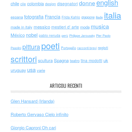
english
donne
chile
colombia
disegnatori
cile
design
italia
Francia
fotografia
espana
Frida Kahlo
giappone
iliade
musica
messico
mestieri d' arte
made in italy
moda
nobel
México
pablo neruda
perù
Philippe Jaroussky
Pier Paolo
poeti
pittura
registi
Portogallo
racconti brevi
Pasolini
scrittori
scultura
Spagna
uk
tina modotti
teatro
usa
uruguay
varie
ARTICOLI RECENTI
Glen Hansard (Irlanda)
Roberto Gervaso Cielo infinito
Giorgio Caproni Oh cari