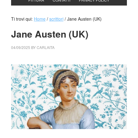
Ti trovi qui:
Home
/
scrittori
/
Jane Austen (UK)
Jane Austen (UK)
04/09/2025
BY
CARLAITA
cctm collettivo culturale tuttomondo Jane Austen (UK)