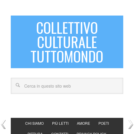
COLLETTIVO
CULTURALE
TUTTOMONDO
CHI SIAMO
PIÙ LETTI
AMORE
POETI
PITTURA
CONTATTI
PRIVACY POLICY