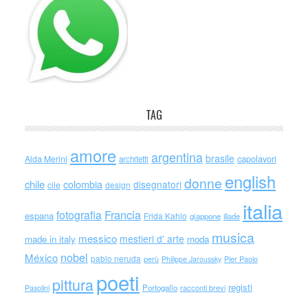
TAG
amore
argentina
brasile
capolavori
Alda Merini
architetti
english
donne
chile
colombia
disegnatori
cile
design
italia
Francia
fotografia
espana
Frida Kahlo
giappone
iliade
musica
messico
mestieri d' arte
made in italy
moda
nobel
México
pablo neruda
perù
Philippe Jaroussky
Pier Paolo
poeti
pittura
registi
Portogallo
racconti brevi
Pasolini