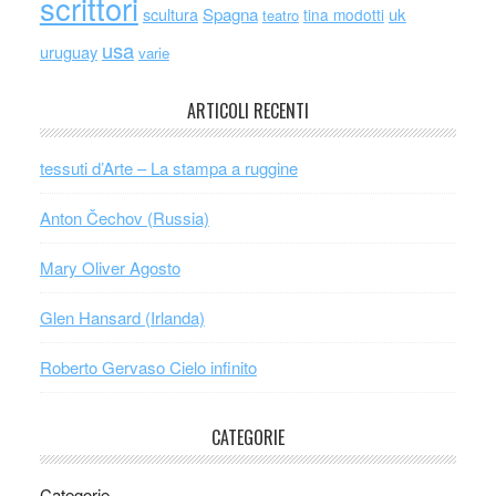
scrittori
scultura
Spagna
uk
tina modotti
teatro
usa
uruguay
varie
ARTICOLI RECENTI
tessuti d’Arte – La stampa a ruggine
Anton Čechov (Russia)
Mary Oliver Agosto
Glen Hansard (Irlanda)
Roberto Gervaso Cielo infinito
CATEGORIE
Categorie