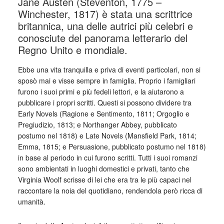
Jane Austen (Steventon, 1775 –
Winchester, 1817) è stata una scrittrice
britannica, una delle autrici più celebri e
conosciute del panorama letterario del
Regno Unito e mondiale.
Ebbe una vita tranquilla e priva di eventi particolari, non si
sposò mai e visse sempre in famiglia. Proprio i famigliari
furono i suoi primi e più fedeli lettori, e la aiutarono a
pubblicare i propri scritti. Questi si possono dividere tra
Early Novels (Ragione e Sentimento, 1811; Orgoglio e
Pregiudizio, 1813; e Northanger Abbey, pubblicato
postumo nel 1818) e Late Novels (Mansfield Park, 1814;
Emma, 1815; e Persuasione, pubblicato postumo nel 1818)
in base al periodo in cui furono scritti. Tutti i suoi romanzi
sono ambientati in luoghi domestici e privati, tanto che
Virginia Woolf scrisse di lei che era tra le più capaci nel
raccontare la noia del quotidiano, rendendola però ricca di
umanità.