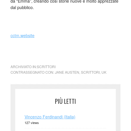
da “Emma”, creando così storie nuove e molto apprezzate
dal pubblico.
_
cctm.website
cctm orgoglio e pregiudizio
ARCHIVIATO IN:
SCRITTORI
CONTRASSEGNATO CON:
JANE AUSTEN
,
SCRITTORI
,
UK
PIÙ LETTI
Vincenzo Ferdinandi (Italia)
127 views