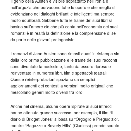
Il genio della Austen è visibile soprattutto nell’ironia e
nell’arguzia che pervadono tutte le opere e che meglio si
evidenziano nei dialoghi brillanti e intelligenti ma sempre
molto equilibrati. Sebbene tutte le trame dei suoi libri si
basino sull’amore ciò che più conta nell’economia dei suoi
romanzi è in realtà la definizione e la comprensione di sé
da parte delle giovani protagoniste.
I romanzi di Jane Austen sono rimasti quasi in ristampa sin
dalla loro prima pubblicazione e le trame dei suoi racconti
sono diventate famosissime, tanto da essere riprese e
reinventate in numerosi libri, film e spettacoli teatrali.
Queste reinterpretazioni spaziano da semplici
aggiornamenti dei contesti a versioni molto originali che
mescolano generi molto diversi tra loro.
Anche nel cinema, alcune opere ispirate ai suoi intrecci
hanno ottenuto grande successo: per esempio, il film “Il
diario di Bridget Jones” si basa su “Orgoglio e Pregiudizio”,
mentre “Ragazze a Beverly Hills” (Clueless) prende spunto