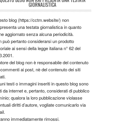
QUESTO BLOG NON RAPPRESENTA UNA TESTATA
GIORNALISTICA
sto blog (https://cctm.website/) non
presenta una testata giornalistica in quanto
ne aggiornato senza alcuna periodicità.
 può pertanto considerarsi un prodotto
toriale ai sensi della legge italiana n° 62 del
3.2001.
utore del blog non è responsabile del contenuto
 commenti ai post, nè del contenuto dei siti
ati.
uni testi o immagini inseriti in questo blog sono
tti da internet e, pertanto, considerati di pubblico
inio; qualora la loro pubblicazione violasse
ntuali diritti d’autore, vogliate comunicarlo via
il.
anno immediatamente rimossi.