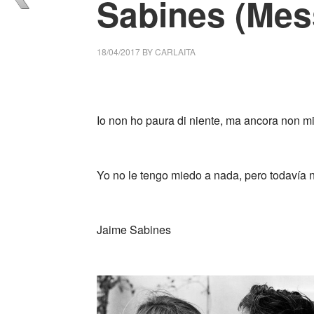
Sabines (Mes
18/04/2017
BY
CARLAITA
collettivo culturale tuttomondo tremo
Io non ho paura di niente, ma ancora non mi
_
Yo no le tengo miedo a nada, pero todavía 
_
_
Jaime Sabines
_