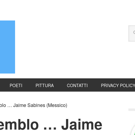
POETI
PITTURA
CONTATTI
PRIVACY POLIC
lo … Jaime Sabines (Messico)
iemblo … Jaime