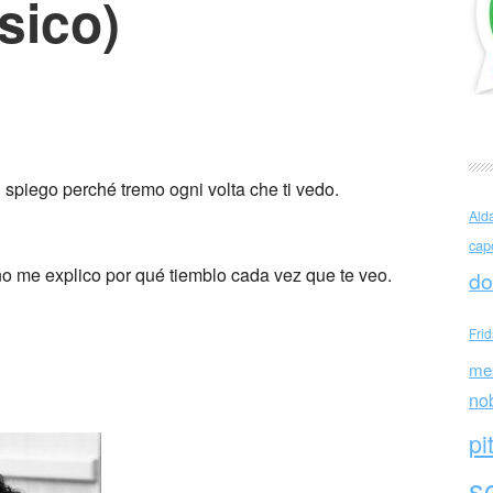
sico)
 spiego perché tremo ogni volta che ti vedo.
Ald
cap
no me explico por qué tiemblo cada vez que te veo.
do
Fri
me
no
pi
sc