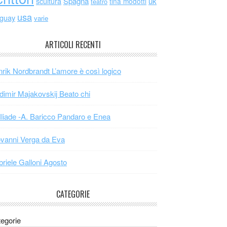
scultura
Spagna
uk
tina modotti
teatro
usa
uguay
varie
ARTICOLI RECENTI
rik Nordbrandt L’amore è così logico
dimir Majakovskij Beato chi
Iliade -A. Baricco Pandaro e Enea
vanni Verga da Eva
riele Galloni Agosto
CATEGORIE
egorie