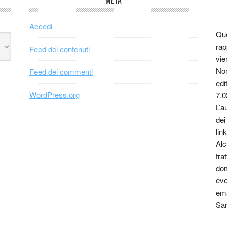
META
Accedi
Que
rap
Feed dei contenuti
vie
Non
Feed dei commenti
edi
WordPress.org
7.0
L’a
dei
link
Alc
tra
dom
eve
ema
Sar