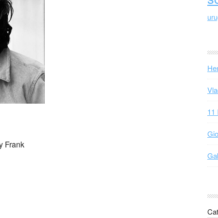
ur
Hen
Vla
11 
Gio
y Frank
Gab
Cat