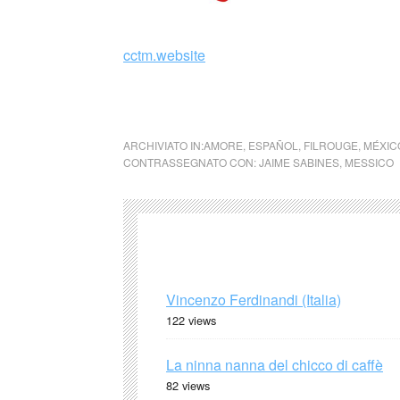
cctm.website
cctm cctm cctm cctm cctm cctm cctm cctm c
ARCHIVIATO IN:
AMORE
,
ESPAÑOL
,
FILROUGE
,
MÉXIC
CONTRASSEGNATO CON:
JAIME SABINES
,
MESSICO
Vincenzo Ferdinandi (Italia)
122 views
La ninna nanna del chicco di caffè
82 views