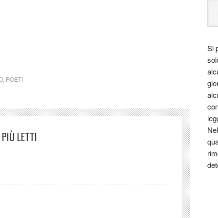
Si 
ctm
sol
alc
O
,
POETI
gio
alc
con
leg
Nel
PIÙ LETTI
qua
rim
det