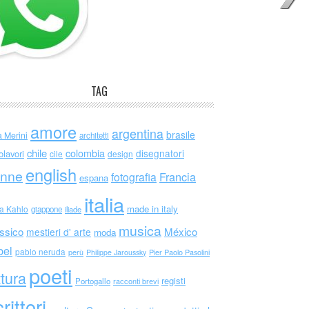
TAG
amore
argentina
brasile
a Merini
architetti
chile
colombia
disegnatori
olavori
cile
design
english
nne
Francia
fotografia
espana
italia
made in italy
da Kahlo
giappone
iliade
musica
ssico
México
mestieri d' arte
moda
bel
pablo neruda
perù
Philippe Jaroussky
Pier Paolo Pasolini
poeti
ttura
registi
Portogallo
racconti brevi
rittori