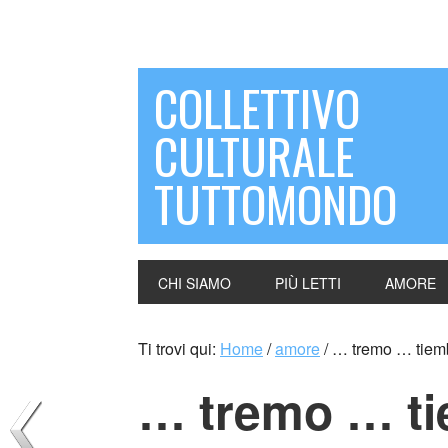
COLLETTIVO
CULTURALE
TUTTOMONDO
CHI SIAMO
PIÙ LETTI
AMORE
Ti trovi qui:
Home
/
amore
/
… tremo … tiemb
… tremo … t