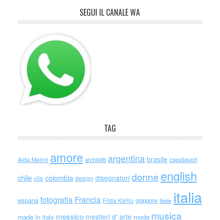
SEGUI IL CANALE WA
TAG
amore
argentina
brasile
capolavori
Alda Merini
architetti
english
donne
chile
colombia
disegnatori
cile
design
italia
Francia
fotografia
espana
Frida Kahlo
giappone
iliade
musica
messico
mestieri d' arte
made in italy
moda