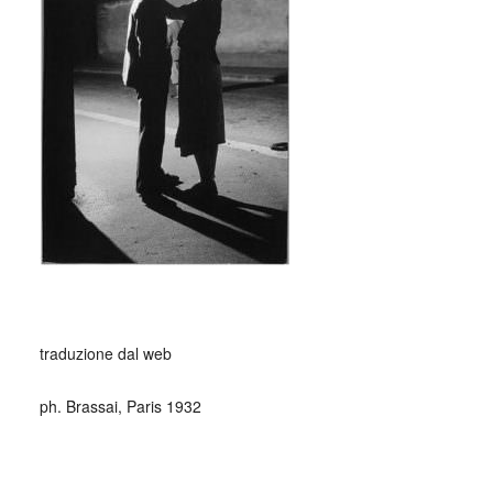
_
traduzione dal web
ph. Brassai, Paris 1932
(Monica Vistali, CARACAS) – Il Centro Cultural Tina
Modotti è oggi una delle realtà più interessanti, in Sud