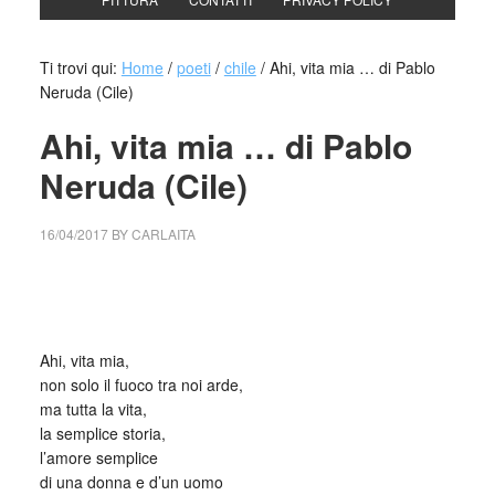
Ti trovi qui:
Home
/
poeti
/
chile
/
Ahi, vita mia … di Pablo
Neruda (Cile)
Ahi, vita mia … di Pablo
Neruda (Cile)
16/04/2017
BY
CARLAITA
centro cultural tina modotti caracas centro cultural tina
modotti caracas Ahi
Ahi, vita mia,
non solo il fuoco tra noi arde,
ma tutta la vita,
la semplice storia,
l’amore semplice
di una donna e d’un uomo