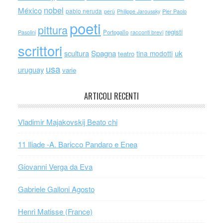
nobel
México
pablo neruda
perù
Philippe Jaroussky
Pier Paolo
poeti
pittura
registi
Portogallo
racconti brevi
Pasolini
scrittori
scultura
Spagna
uk
tina modotti
teatro
usa
uruguay
varie
ARTICOLI RECENTI
Vladimir Majakovskij Beato chi
11 Iliade -A. Baricco Pandaro e Enea
Giovanni Verga da Eva
Gabriele Galloni Agosto
Henri Matisse (France)