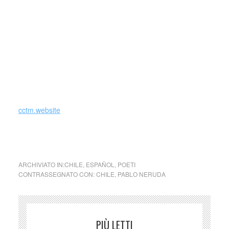
America, fra le tante che si occupano di cultura e che,
soprattutto, hanno un riferimento più o meno diretto con
l’Italia. Il Centro nasce su iniziativa di Antonio Nazzaro,
poliedrica figura di intellettuale, da quasi vent’anni
trasferitosi nei paesi del Sud America e dell’America
Centrale, dove, fra Messico e Venezuela, ha dato vita a
numerosissime iniziative diventando un punto di riferimento
per chi ama la poesia.
cctm.website
cctm cctm cctm cctm cctm cctm cctm cctm cctm
ARCHIVIATO IN:
CHILE
,
ESPAÑOL
,
POETI
CONTRASSEGNATO CON:
CHILE
,
PABLO NERUDA
PIÙ LETTI