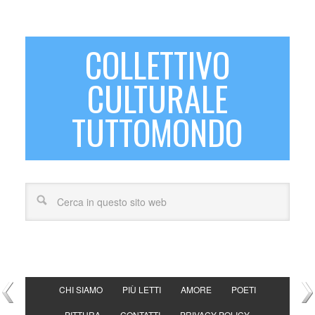
COLLETTIVO
CULTURALE
TUTTOMONDO
CHI SIAMO
PIÙ LETTI
AMORE
POETI
PITTURA
CONTATTI
PRIVACY POLICY