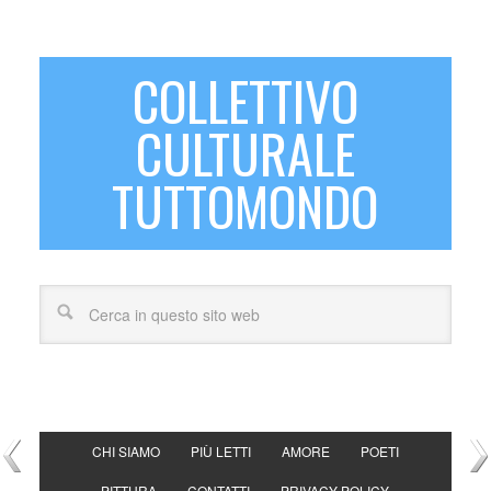
COLLETTIVO
CULTURALE
TUTTOMONDO
CHI SIAMO
PIÙ LETTI
AMORE
POETI
PITTURA
CONTATTI
PRIVACY POLICY