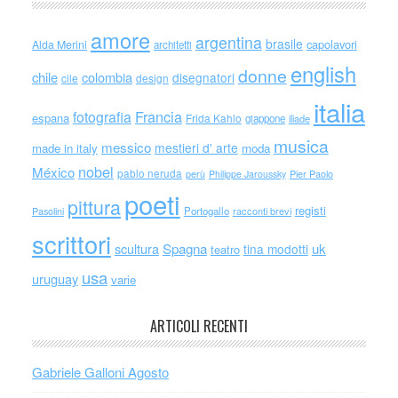
amore
argentina
brasile
capolavori
Alda Merini
architetti
english
donne
chile
colombia
disegnatori
cile
design
italia
Francia
fotografia
espana
Frida Kahlo
giappone
iliade
musica
messico
mestieri d' arte
made in italy
moda
nobel
México
pablo neruda
perù
Philippe Jaroussky
Pier Paolo
poeti
pittura
registi
Portogallo
racconti brevi
Pasolini
scrittori
scultura
Spagna
uk
tina modotti
teatro
usa
uruguay
varie
ARTICOLI RECENTI
Gabriele Galloni Agosto