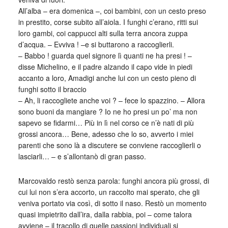
All’alba – era domenica –, coi bambini, con un cesto preso
in prestito, corse subito all’aiola. I funghi c’erano, ritti sui
loro gambi, coi cappucci alti sulla terra ancora zuppa
d’acqua. – Evviva ! –e si buttarono a raccoglierli.
– Babbo ! guarda quel signore lì quanti ne ha presi ! –
disse Michelino, e il padre alzando il capo vide in piedi
accanto a loro, Amadigi anche lui con un cesto pieno di
funghi sotto il braccio
– Ah, li raccogliete anche voi ? – fece lo spazzino. – Allora
sono buoni da mangiare ? Io ne ho presi un po’ ma non
sapevo se fidarmi… Più in lì nel corso ce n’è nati di più
grossi ancora… Bene, adesso che lo so, avverto i miei
parenti che sono là a discutere se conviene raccoglierli o
lasciarli… – e s’allontanò di gran passo.
Marcovaldo restò senza parola: funghi ancora più grossi, di
cui lui non s’era accorto, un raccolto mai sperato, che gli
veniva portato via così, di sotto il naso. Restò un momento
quasi impietrito dall’ira, dalla rabbia, poi – come talora
avviene – il tracollo di quelle passioni individuali si