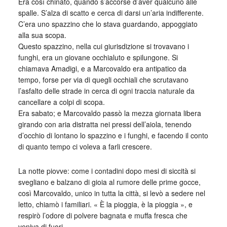
Era così chinato, quando s’accorse d’aver qualcuno alle
spalle. S’alza di scatto e cerca di darsi un’aria indifferente.
C’era uno spazzino che lo stava guardando, appoggiato
alla sua scopa.
Questo spazzino, nella cui giurisdizione si trovavano i
funghi, era un giovane occhialuto e spilungone. Si
chiamava Amadigi, e a Marcovaldo era antipatico da
tempo, forse per via di quegli occhiali che scrutavano
l’asfalto delle strade in cerca di ogni traccia naturale da
cancellare a colpi di scopa.
Era sabato; e Marcovaldo passò la mezza giornata libera
girando con aria distratta nei pressi dell’aiola, tenendo
d’occhio di lontano lo spazzino e i funghi, e facendo il conto
di quanto tempo ci voleva a farli crescere.
La notte piovve: come i contadini dopo mesi di siccità si
svegliano e balzano di gioia al rumore delle prime gocce,
così Marcovaldo, unico in tutta la città, si levò a sedere nel
letto, chiamò i familiari. « È la pioggia, è la pioggia », e
respirò l’odore di polvere bagnata e muffa fresca che
veniva di fuori.