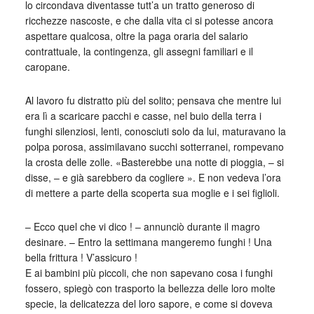
lo circondava diventasse tutt’a un tratto generoso di
ricchezze nascoste, e che dalla vita ci si potesse ancora
aspettare qualcosa, oltre la paga oraria del salario
contrattuale, la contingenza, gli assegni familiari e il
caropane.
Al lavoro fu distratto più del solito; pensava che mentre lui
era lì a scaricare pacchi e casse, nel buio della terra i
funghi silenziosi, lenti, conosciuti solo da lui, maturavano la
polpa porosa, assimilavano succhi sotterranei, rompevano
la crosta delle zolle. «Basterebbe una notte di pioggia, – si
disse, – e già sarebbero da cogliere ». E non vedeva l’ora
di mettere a parte della scoperta sua moglie e i sei figlioli.
– Ecco quel che vi dico ! – annunciò durante il magro
desinare. – Entro la settimana mangeremo funghi ! Una
bella frittura ! V’assicuro !
E ai bambini più piccoli, che non sapevano cosa i funghi
fossero, spiegò con trasporto la bellezza delle loro molte
specie, la delicatezza del loro sapore, e come si doveva