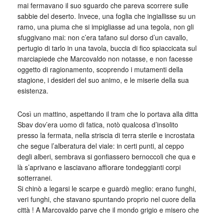
mai fermavano il suo sguardo che pareva scorrere sulle
sabbie del deserto. Invece, una foglia che ingiallisse su un
ramo, una piuma che si impigliasse ad una tegola, non gli
sfuggivano mai: non c’era tafano sul dorso d’un cavallo,
pertugio di tarlo in una tavola, buccia di fico spiaccicata sul
marciapiede che Marcovaldo non notasse, e non facesse
oggetto di ragionamento, scoprendo i mutamenti della
stagione, i desideri del suo animo, e le miserie della sua
esistenza.
Così un mattino, aspettando il tram che lo portava alla ditta
Sbav dov’era uomo di fatica, notò qualcosa d’insolito
presso la fermata, nella striscia di terra sterile e incrostata
che segue l’alberatura del viale: in certi punti, al ceppo
degli alberi, sembrava si gonfiassero bernoccoli che qua e
là s’aprivano e lasciavano affiorare tondeggianti corpi
sotterranei.
Si chinò a legarsi le scarpe e guardò meglio: erano funghi,
veri funghi, che stavano spuntando proprio nel cuore della
città ! A Marcovaldo parve che il mondo grigio e misero che