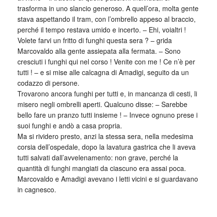
trasforma in uno slancio generoso. A quell’ora, molta gente
stava aspettando il tram, con l’ombrello appeso al braccio,
perché il tempo restava umido e incerto. – Ehi, voialtri !
Volete farvi un fritto di funghi questa sera ? – grida
Marcovaldo alla gente assiepata alla fermata. – Sono
cresciuti i funghi qui nel corso ! Venite con me ! Ce n’è per
tutti ! – e si mise alle calcagna di Amadigi, seguito da un
codazzo di persone.
Trovarono ancora funghi per tutti e, in mancanza di cesti, li
misero negli ombrelli aperti. Qualcuno disse: – Sarebbe
bello fare un pranzo tutti insieme ! – Invece ognuno prese i
suoi funghi e andò a casa propria.
Ma si rividero presto, anzi la stessa sera, nella medesima
corsia dell’ospedale, dopo la lavatura gastrica che li aveva
tutti salvati dall’avvelenamento: non grave, perché la
quantità di funghi mangiati da ciascuno era assai poca.
Marcovaldo e Amadigi avevano i letti vicini e si guardavano
in cagnesco.
_