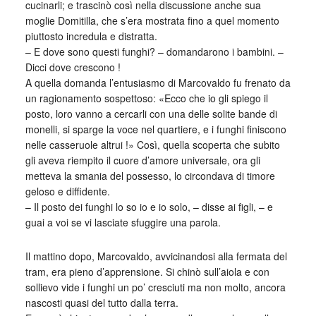
cucinarli; e trascinò così nella discussione anche sua
moglie Domitilla, che s’era mostrata fino a quel momento
piuttosto incredula e distratta.
– E dove sono questi funghi? – domandarono i bambini. –
Dicci dove crescono !
A quella domanda l’entusiasmo di Marcovaldo fu frenato da
un ragionamento sospettoso: «Ecco che io gli spiego il
posto, loro vanno a cercarli con una delle solite bande di
monelli, si sparge la voce nel quartiere, e i funghi finiscono
nelle casseruole altrui !» Così, quella scoperta che subito
gli aveva riempito il cuore d’amore universale, ora gli
metteva la smania del possesso, lo circondava di timore
geloso e diffidente.
– Il posto dei funghi lo so io e io solo, – disse ai figli, – e
guai a voi se vi lasciate sfuggire una parola.
Il mattino dopo, Marcovaldo, avvicinandosi alla fermata del
tram, era pieno d’apprensione. Si chinò sull’aiola e con
sollievo vide i funghi un po’ cresciuti ma non molto, ancora
nascosti quasi del tutto dalla terra.