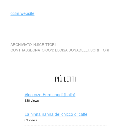
cctm.website
Comincio a capire … di Eloisa Donadelli
ARCHIVIATO IN:
SCRITTORI
CONTRASSEGNATO CON:
ELOISA DONADELLI
,
SCRITTORI
PIÙ LETTI
Vincenzo Ferdinandi (Italia)
130 views
La ninna nanna del chicco di caffè
89 views