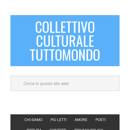
COLLETTIVO
CULTURALE
TUTTOMONDO
CHI SIAMO
PIÙ LETTI
AMORE
POETI
PITTURA
CONTATTI
PRIVACY POLICY