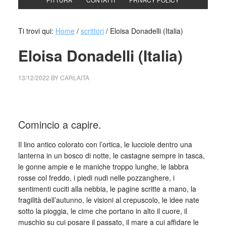
Ti trovi qui:
Home
/
scrittori
/
Eloisa Donadelli (Italia)
Eloisa Donadelli (Italia)
13/12/2022
BY
CARLAITA
collettivo culturale tuttomondo Eloisa Donadelli
Comincio a capire.
Il lino antico colorato con l’ortica, le lucciole dentro una
lanterna in un bosco di notte, le castagne sempre in tasca,
le gonne ampie e le maniche troppo lunghe, le labbra
rosse col freddo, i piedi nudi nelle pozzanghere, i
sentimenti cuciti alla nebbia, le pagine scritte a mano, la
fragilità dell’autunno, le visioni al crepuscolo, le idee nate
sotto la pioggia, le cime che portano in alto il cuore, il
muschio su cui posare il passato, il mare a cui affidare le