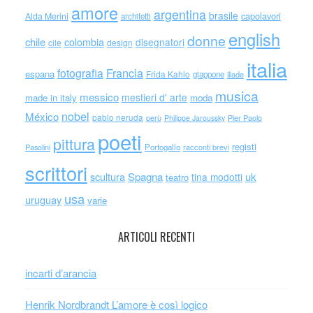
amore
argentina
brasile
capolavori
Alda Merini
architetti
english
donne
chile
colombia
disegnatori
cile
design
italia
Francia
fotografia
espana
Frida Kahlo
giappone
iliade
musica
messico
mestieri d' arte
made in italy
moda
nobel
México
pablo neruda
perù
Philippe Jaroussky
Pier Paolo
poeti
pittura
registi
Portogallo
racconti brevi
Pasolini
scrittori
scultura
Spagna
uk
tina modotti
teatro
usa
uruguay
varie
ARTICOLI RECENTI
incarti d’arancia
Henrik Nordbrandt L’amore è così logico