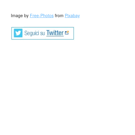
_
Image by
Free-Photos
from
Pixabay
Eloisa Donadelli, nata a Morbegno nel 1975,
ha vissuto un anno negli Stati Uniti, dove si è
diplomata alla Lincoln High School di Sioux
Laureata in lingue e letterature straniere all’Università
Statale di Milano, ha collaborato con il quotidiano La
Provincia di Sondrio, per poi dedicarsi all’insegnamento,
professione che svolge tuttora in un liceo linguistico. La
passione per la montagna è un retaggio di famiglia. Dopo
aver scritto un libro per ragazzi (Agostino Pizzoccheri e la
biomagia, Edizioni Il Ciliegio), esordisce ora nella narrativa
con Le voci delle betulle. Scrive di notte, quando i suoi
bambini dormono.