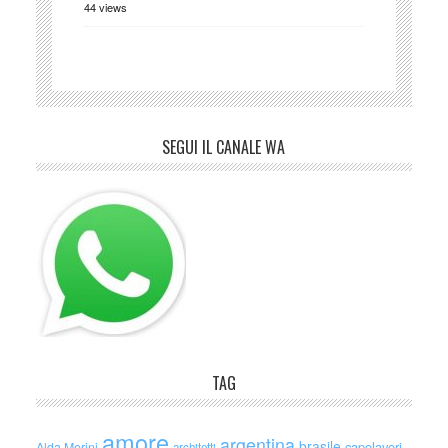
44 views
SEGUI IL CANALE WA
TAG
amore
argentina
brasile
capolavori
Alda Merini
architetti