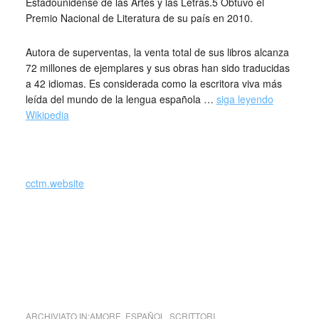
Estadounidense de las Artes y las Letras.5​ Obtuvo el
Premio Nacional de Literatura de su país en 2010.
Autora de superventas, la venta total de sus libros alcanza
72 millones de ejemplares y sus obras han sido traducidas
a 42 idiomas. Es considerada como la escritora viva más
leída del mundo de la lengua española …
siga leyendo
Wikipedia
cctm.website
Isabel Allende è una delle autrici
latinoamericane di maggior
successo al mondo … cctm italia
latino america
ARCHIVIATO IN:
AMORE
,
ESPAÑOL
,
SCRITTORI