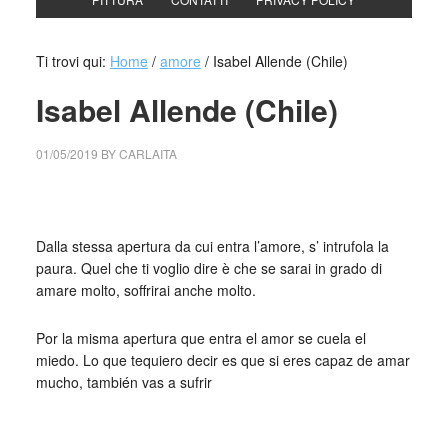
Ti trovi qui:
Home
/
amore
/
Isabel Allende (Chile)
Isabel Allende (Chile)
01/05/2019
BY
CARLAITA
centro cultural tina modotti isabel allende
Dalla stessa apertura da cui entra l’amore, s’ intrufola la
paura. Quel che ti voglio dire è che se sarai in grado di
amare molto, soffrirai anche molto.
Por la misma apertura que entra el amor se cuela el
miedo. Lo que tequiero decir es que si eres capaz de amar
mucho, también vas a sufrir