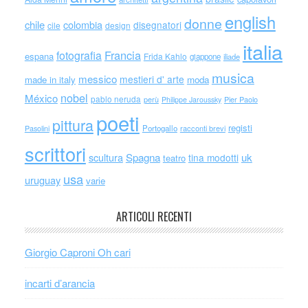
english
donne
chile
colombia
disegnatori
cile
design
italia
Francia
fotografia
espana
Frida Kahlo
giappone
iliade
musica
messico
mestieri d' arte
made in italy
moda
nobel
México
pablo neruda
perù
Philippe Jaroussky
Pier Paolo
poeti
pittura
registi
Portogallo
racconti brevi
Pasolini
scrittori
scultura
Spagna
uk
tina modotti
teatro
usa
uruguay
varie
ARTICOLI RECENTI
Giorgio Caproni Oh cari
incarti d’arancia