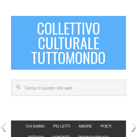
COLLETTIVO
CULTURALE
TUTTOMONDO
CHI SIAMO
PIÙ LETTI
AMORE
POETI
PITTURA
CONTATTI
PRIVACY POLICY