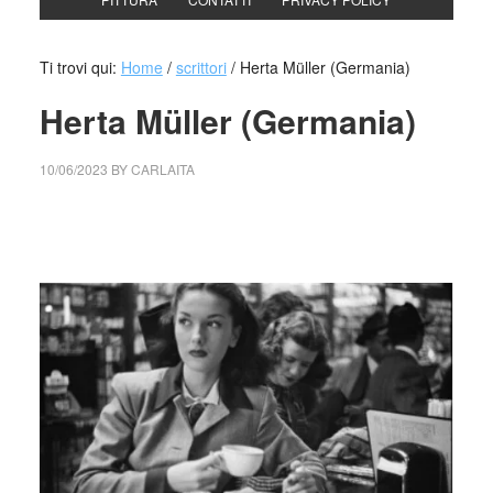
Ti trovi qui:
Home
/
scrittori
/
Herta Müller (Germania)
Herta Müller (Germania)
10/06/2023
BY
CARLAITA
cctm collettivo culturale tuttomondo Herta Müller
(Germania)