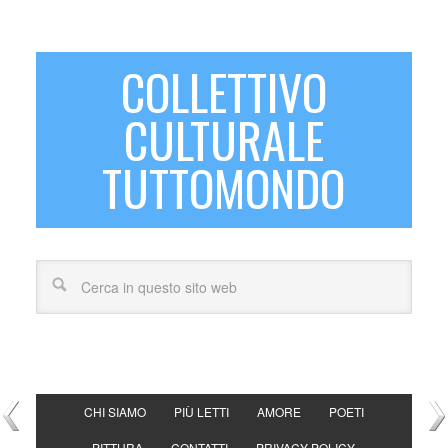
COLLETTIVO
CULTURALE
TUTTOMONDO
CHI SIAMO
PIÙ LETTI
AMORE
POETI
PITTURA
CONTATTI
PRIVACY POLICY