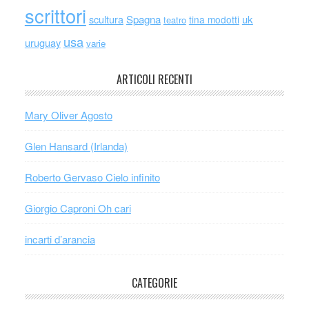
scrittori
scultura
Spagna
uk
tina modotti
teatro
usa
uruguay
varie
ARTICOLI RECENTI
Mary Oliver Agosto
Glen Hansard (Irlanda)
Roberto Gervaso Cielo infinito
Giorgio Caproni Oh cari
incarti d’arancia
CATEGORIE