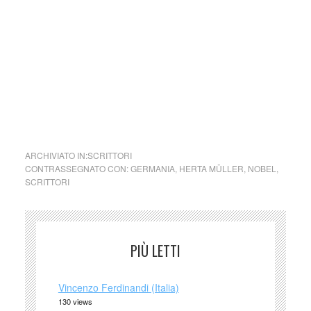
forma di misteriosi suicidi. In tutta questa oscurità,
l’amicizia e l’amore sopravvivono.
Grazie a uno stile evocativo e immaginifico, Herta Müller –
che come la protagonista del romanzo appartiene a una
minoranza di lingua tedesca della Romania – riesce a
trovare e far scaturire la poesia persino dal degrado
materiale e spirituale di un’intera nazione.
ARCHIVIATO IN:
SCRITTORI
CONTRASSEGNATO CON:
GERMANIA
,
HERTA MÜLLER
,
NOBEL
,
SCRITTORI
PIÙ LETTI
Vincenzo Ferdinandi (Italia)
130 views