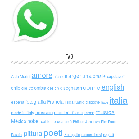
TAG
amore
argentina
brasile
capolavori
Alda Merini
architetti
english
donne
chile
colombia
disegnatori
cile
design
italia
Francia
fotografia
espana
Frida Kahlo
giappone
iliade
musica
messico
mestieri d' arte
made in italy
moda
nobel
México
pablo neruda
perù
Philippe Jaroussky
Pier Paolo
poeti
pittura
registi
Portogallo
racconti brevi
Pasolini