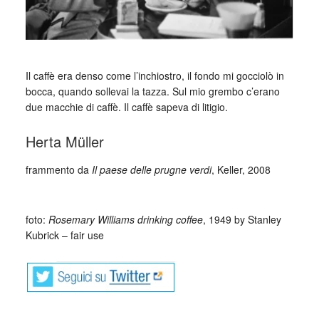
_
Il caffè era denso come l’inchiostro, il fondo mi gocciolò in
bocca, quando sollevai la tazza. Sul mio grembo c’erano
due macchie di caffè. Il caffè sapeva di litigio.
Herta Müller
frammento da
Il paese delle prugne verdi
, Keller, 2008
_
foto:
Rosemary Williams drinking coffee
, 1949 by Stanley
Kubrick – fair use