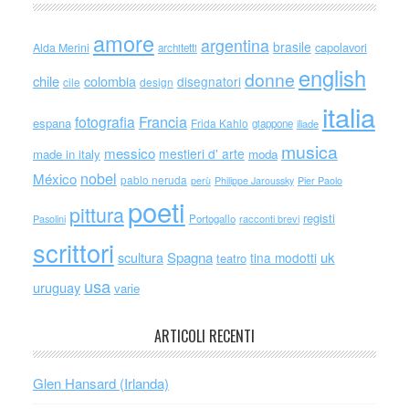
amore
argentina
brasile
capolavori
Alda Merini
architetti
english
donne
chile
colombia
disegnatori
cile
design
italia
Francia
fotografia
espana
Frida Kahlo
giappone
iliade
musica
messico
mestieri d' arte
made in italy
moda
nobel
México
pablo neruda
perù
Philippe Jaroussky
Pier Paolo
poeti
pittura
registi
Portogallo
racconti brevi
Pasolini
scrittori
scultura
Spagna
uk
tina modotti
teatro
usa
uruguay
varie
ARTICOLI RECENTI
Glen Hansard (Irlanda)