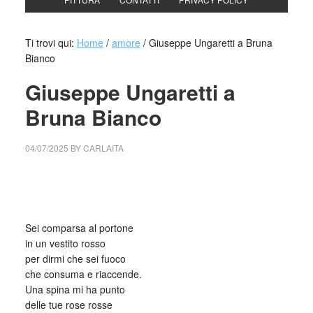
Ti trovi qui:
Home
/
amore
/
Giuseppe Ungaretti a Bruna
Bianco
Giuseppe Ungaretti a
Bruna Bianco
04/07/2025
BY
CARLAITA
cctm collettivo culturale tuttomondo Giuseppe Ungaretti a
Bruna Bianco
Sei comparsa al portone
in un vestito rosso
per dirmi che sei fuoco
che consuma e riaccende.
Una spina mi ha punto
delle tue rose rosse