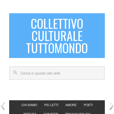
COLLETTIVO
CULTURALE
TUTTOMONDO
CHI SIAMO
PIÙ LETTI
AMORE
POETI
PITTURA
CONTATTI
PRIVACY POLICY