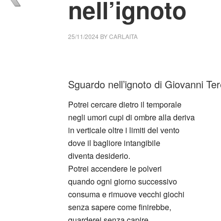
nell’ignoto
25/11/2024
BY
CARLAITA
cctm collettivo culturale tuttomondo Giovann
Sguardo nell’ignoto di Giovanni Te
Potrei cercare dietro il temporale
negli umori cupi di ombre alla deriva
in verticale oltre i limiti del vento
dove il bagliore intangibile
diventa desiderio.
Potrei accendere le polveri
quando ogni giorno successivo
consuma e rimuove vecchi giochi
senza sapere come finirebbe,
guarderei senza capire