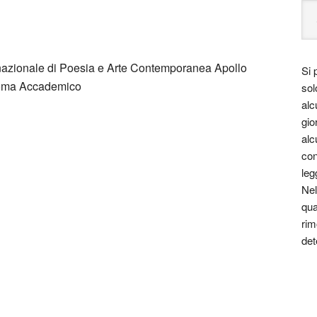
rnazionale di Poesia e Arte Contemporanea Apollo
Si 
loma Accademico
sol
alc
gio
alc
con
leg
Nel
qua
rim
det