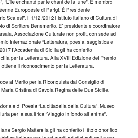
”, “L’île enchanté par le chant de la lune”. È membro
éenne Europoésie di Parigi. É Presidente
Scalesi”. Il 1/12 /2012 l’Istituto Italiano di Cultura di
itolo di Scrittore Benemerito. E’ presidente e coordinatore
rsala, Associazione Culturale non profit, con sede ad
emio Internazionale “Letteratura, poesia, saggistica e
11/2017 l’Accademia di Sicilia gli ha conferito
icilia per la Letteratura. Alla XVIII Edizione del Premio
 ottiene il riconoscimento per la Letteratura.
roce al Merito per la Riconquista dal Consiglio di
aria Cristina di Savoia Regina delle Due Sicilie.
onale di Poesia “La cittadella della Cultura”, Museo
iuria per la sua lirica “Viaggio in fondo all’anima”.
ana Sergio Mattarella gli ha conferito il titolo onorifico
lica Italiana per i suoi meriti artistici-culturali e per