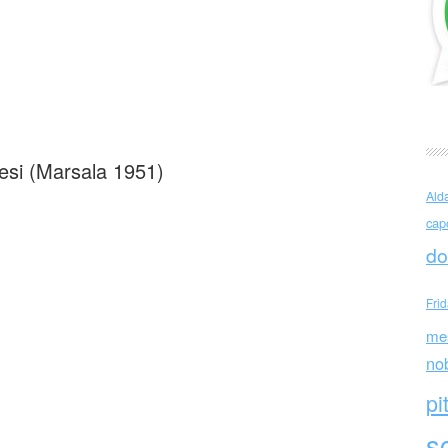
i Teresi Sguardo nell’ignoto
resi (Marsala 1951)
Ald
cap
do
Fri
me
no
pi
sc