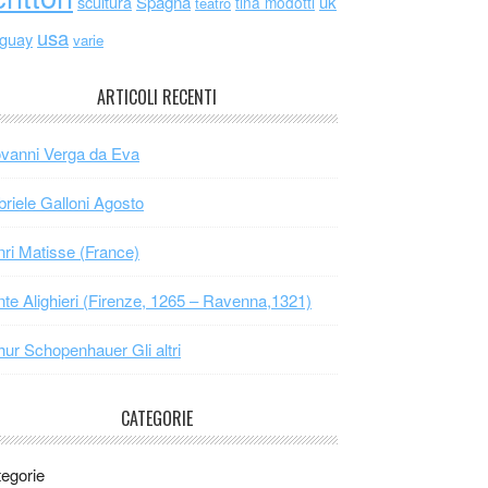
scultura
Spagna
uk
tina modotti
teatro
usa
uguay
varie
ARTICOLI RECENTI
vanni Verga da Eva
riele Galloni Agosto
ri Matisse (France)
te Alighieri (Firenze, 1265 – Ravenna,1321)
hur Schopenhauer Gli altri
CATEGORIE
egorie