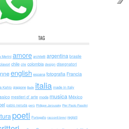
TAG
amore
argentina
brasile
a Merini
architetti
chile
colombia
disegnatori
olavori
cile
design
english
nne
Francia
fotografia
espana
italia
made in italy
da Kahlo
giappone
iliade
musica
ssico
México
mestieri d' arte
moda
bel
pablo neruda
perù
Philippe Jaroussky
Pier Paolo Pasolini
poeti
ttura
registi
Portogallo
racconti brevi
rittori