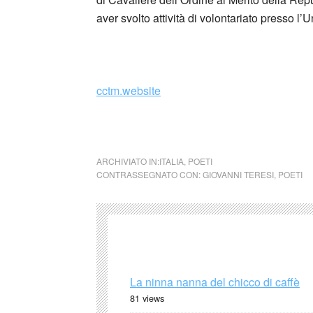
aver svolto attività di volontariato presso l’
_
cctm.website
cctm collettivo culturale tuttomondo Giovann
ARCHIVIATO IN:
ITALIA
,
POETI
CONTRASSEGNATO CON:
GIOVANNI TERESI
,
POETI
La ninna nanna del chicco di caffè
81 views