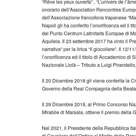
“Rêve les yeux ouverts” , “L’univers de l’âme
onorario dell’Association Rencontres Europ
dell’Associazione francofona trapanese “Mario 
Napoli gli ha conferito l’onorificenza ed il t
del Punto Centrum Latinitaits Europae di Ma
Aquileia. Il 23 settembre 2017 ha vinto il Pr
narrativa” per la lirica “Il giocoliere”. Il 12/
l’onorificenza ed il titolo di Accademico di S
Nazionale Liolà – Tributo a Luigi Pirandello,
Il 20 Dicembre 2018 gli viene conferita la C
Governo della Real Compagnia della Beata M
Il 29 Dicembre 2018, al Primo Concorso Nazi
Mirabile di Marsala, ottiene il premio della G
Nel 2021, il Presidente della Repubblica Itali
di Cavaliere dell’Ordine al Merito della Repubb