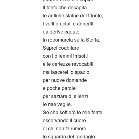
il tonfo che decapita
le antiche statue del trionfo,
i volti bruciati e anneriti
da derive cadute
in retromarcia sulla Storia.
Saprei coabitare
con i dilemmi irrisolti
e le certezze revocabili
ma lascerei lo spazio
per nuove domande
e poche parole
per saziare di silenzi
le mie veglie.
So che soffierò le mie ferite
osservando il cuore
di chi non fa rumore,
lo sguardo del randagio