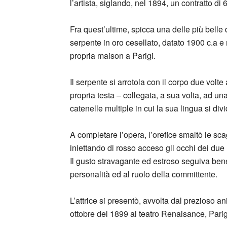
l’artista, siglando, nel 1894, un contratto di
Fra quest’ultime, spicca una delle più belle
serpente in oro cesellato, datato 1900 c.a e
propria maison a Parigi.
Il serpente si arrotola con il corpo due volt
propria testa – collegata, a sua volta, ad un
catenelle multiple in cui la sua lingua si divi
A completare l’opera, l’orefice smaltò le scag
iniettando di rosso acceso gli occhi dei due re
Il gusto stravagante ed estroso seguiva bene 
personalità ed al ruolo della committente.
L’attrice si presentò, avvolta dal prezioso a
ottobre del 1899 al teatro Renaisance, Parig