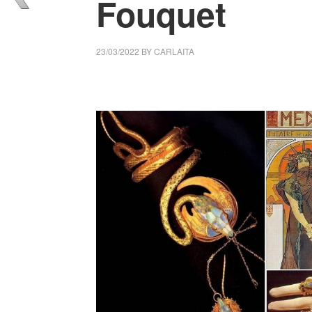
Fouquet
23/03/2022
BY
CARLAITA
collettivo culturale tuttomondo gioielli Ar