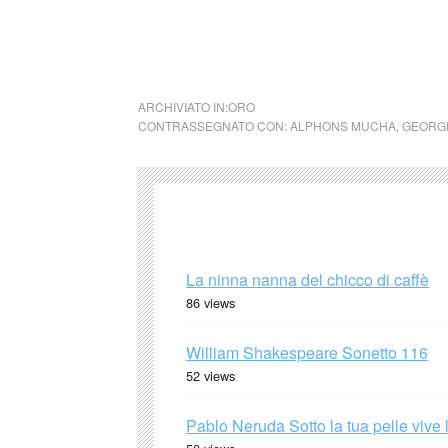
Sciolta la ditta nel 1936, i Fouquet continua
gioielli Art Nouveau Georges Fouquet
ARCHIVIATO IN:
ORO
CONTRASSEGNATO CON:
ALPHONS MUCHA
,
GEORG
La ninna nanna del chicco di caffè
86 views
William Shakespeare Sonetto 116
52 views
Pablo Neruda Sotto la tua pelle vive 