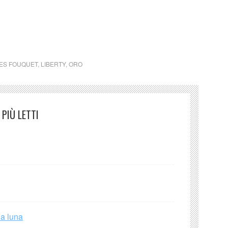
rono a lavorare per committenti privati.
ES FOUQUET
,
LIBERTY
,
ORO
PIÙ LETTI
la luna