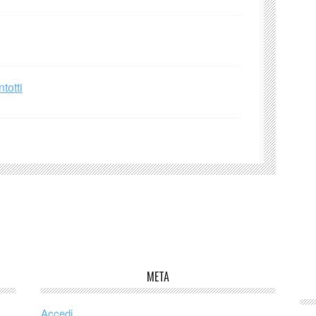
totti
META
Accedi