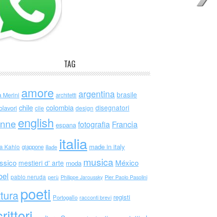
TAG
amore
argentina
brasile
a Merini
architetti
chile
colombia
disegnatori
olavori
cile
design
english
nne
Francia
fotografia
espana
italia
made in italy
da Kahlo
giappone
iliade
musica
ssico
México
mestieri d' arte
moda
bel
pablo neruda
perù
Philippe Jaroussky
Pier Paolo Pasolini
poeti
ttura
registi
Portogallo
racconti brevi
rittori