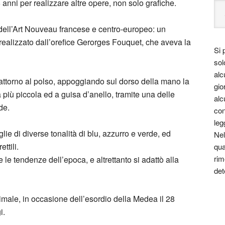
 6 anni per realizzare altre opere, non solo grafiche.
 dell’Art Nouveau francese e centro-europeo: un
 realizzato dall’orefice Gerorges Fouquet, che aveva la
Si 
sol
alc
e attorno al polso, appoggiando sul dorso della mano la
gio
a più piccola ed a guisa d’anello, tramite una delle
alc
de.
con
leg
lie di diverse tonalità di blu, azzurro e verde, ed
Nel
ttili.
qua
rim
le tendenze dell’epoca, e altrettanto si adattò alla
det
nimale, in occasione dell’esordio della Medea il 28
i.