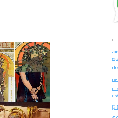
t Nouveau Georges Fouquet
Ald
cap
do
Fri
me
no
pi
sc