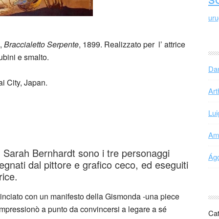
ur
a,
Braccialetto Serpente
, 1899. Realizzato per l’ attrice
ubini e smalto.
Dan
 City, Japan.
Art
Lui
Ama
Sarah Bernhardt sono i tre personaggi
Ágo
disegnati dal pittore e grafico ceco, ed eseguiti
rice.
minciato con un manifesto della Gismonda -una piece
a impressionò a punto da convincersi a legare a sé
Cat