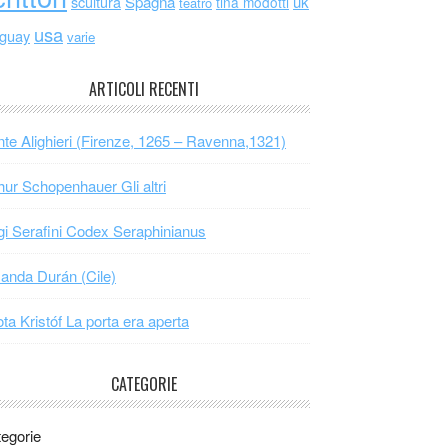
scultura
Spagna
uk
tina modotti
teatro
usa
uguay
varie
ARTICOLI RECENTI
te Alighieri (Firenze, 1265 – Ravenna,1321)
hur Schopenhauer Gli altri
gi Serafini Codex Seraphinianus
nda Durán (Cile)
ta Kristóf La porta era aperta
CATEGORIE
egorie