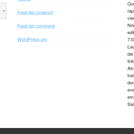
Que
rap
Feed dei contenuti
vie
Non
Feed dei commenti
edi
WordPress.org
7.0
L’a
dei
link
Alc
tra
dom
eve
ema
Sar