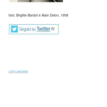
_
foto: Brigitte Bardot e Alain Delon, 1958
cctm.website
Leggere Franco Arminio è un po’ come
entrare nel proprio corpo, farsi una
passeggiata al suo interno, scorgerci
difetti, brutture, storture ma anche forme
armoniose e poi, semplicemente