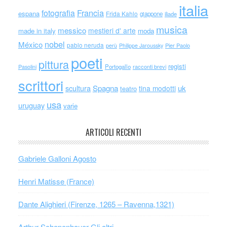
italia
Francia
fotografia
espana
Frida Kahlo
giappone
iliade
musica
messico
mestieri d' arte
made in italy
moda
nobel
México
pablo neruda
perù
Philippe Jaroussky
Pier Paolo
poeti
pittura
registi
Portogallo
racconti brevi
Pasolini
scrittori
scultura
Spagna
uk
tina modotti
teatro
usa
uruguay
varie
ARTICOLI RECENTI
Gabriele Galloni Agosto
Henri Matisse (France)
Dante Alighieri (Firenze, 1265 – Ravenna,1321)
Arthur Schopenhauer Gli altri