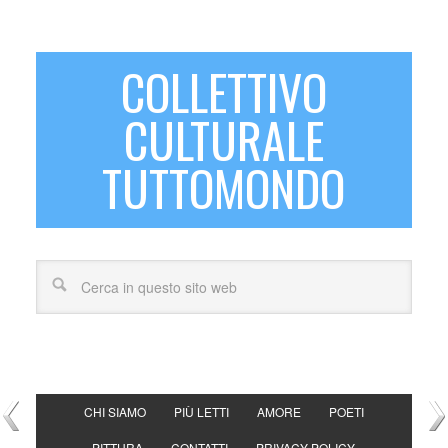
COLLETTIVO
CULTURALE
TUTTOMONDO
CHI SIAMO
PIÙ LETTI
AMORE
POETI
PITTURA
CONTATTI
PRIVACY POLICY