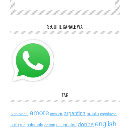
SEGUI IL CANALE WA
TAG
amore
argentina
brasile
capolavori
Alda Merini
architetti
english
donne
chile
colombia
disegnatori
cile
design