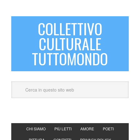
COLLETTIVO
CULTURALE
TUTTOMONDO
CHI SIAMO
PIÙ LETTI
AMORE
POETI
PITTURA
CONTATTI
PRIVACY POLICY