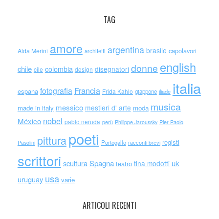
TAG
amore
argentina
brasile
capolavori
Alda Merini
architetti
english
donne
chile
colombia
disegnatori
cile
design
italia
Francia
fotografia
espana
Frida Kahlo
giappone
iliade
musica
messico
mestieri d' arte
made in italy
moda
nobel
México
pablo neruda
perù
Philippe Jaroussky
Pier Paolo
poeti
pittura
registi
Portogallo
racconti brevi
Pasolini
scrittori
scultura
Spagna
uk
tina modotti
teatro
usa
uruguay
varie
ARTICOLI RECENTI