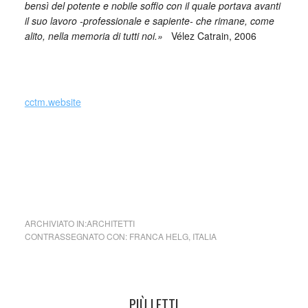
bensì del potente e nobile soffio con il quale portava avanti
il suo lavoro -professionale e sapiente- che rimane, come
alito, nella memoria di tutti noi.»
Vélez Catrain, 2006
_
cctm.website
Franca Helg (italia)
foto: Franco Albini e Franca Helg –
Compasso d’Oro
Metro
Milano Rossa, 1964
ARCHIVIATO IN:
ARCHITETTI
CONTRASSEGNATO CON:
FRANCA HELG
,
ITALIA
PIÙ LETTI