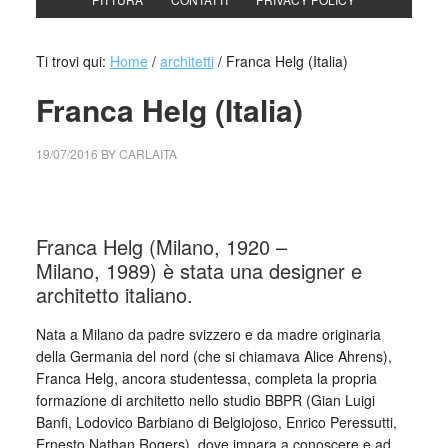
Ti trovi qui:
Home
/
architetti
/
Franca Helg (Italia)
Franca Helg (Italia)
19/07/2016
BY
CARLAITA
collettivo culturale tuttomondo franca helg (Italia)
Franca Helg (Milano, 1920 –
Milano, 1989) è stata una designer e
architetto italiano.
Nata a Milano da padre svizzero e da madre originaria
della Germania del nord (che si chiamava Alice Ahrens),
Franca Helg, ancora studentessa, completa la propria
formazione di architetto nello studio BBPR (Gian Luigi
Banfi, Lodovico Barbiano di Belgiojoso, Enrico Peressutti,
Ernesto Nathan Rogers), dove impara a conoscere e ad