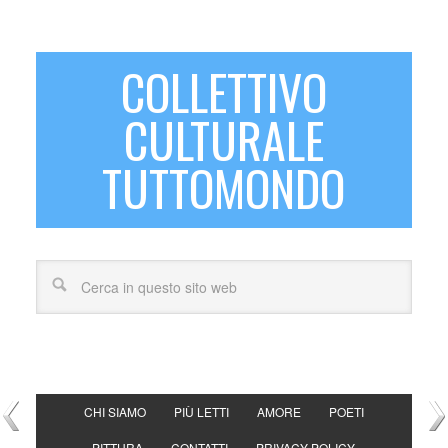
COLLETTIVO
CULTURALE
TUTTOMONDO
CHI SIAMO
PIÙ LETTI
AMORE
POETI
PITTURA
CONTATTI
PRIVACY POLICY