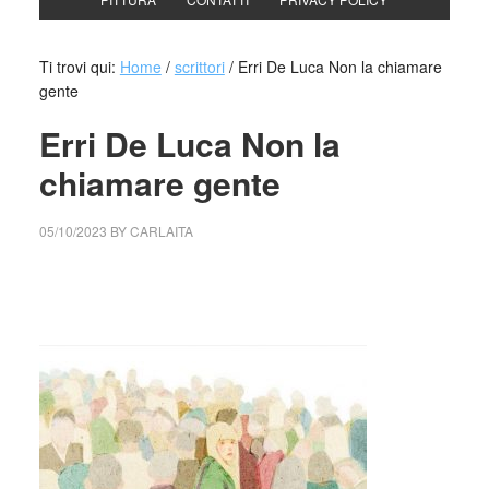
Ti trovi qui:
Home
/
scrittori
/
Erri De Luca Non la chiamare
gente
Erri De Luca Non la
chiamare gente
05/10/2023
BY
CARLAITA
cctm collettivo culturale tuttomondo Erri De Luca Non la
chiamare gente