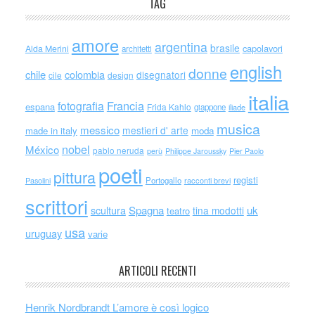
TAG
amore
argentina
brasile
capolavori
Alda Merini
architetti
english
donne
chile
colombia
disegnatori
cile
design
italia
Francia
fotografia
espana
Frida Kahlo
giappone
iliade
musica
messico
mestieri d' arte
made in italy
moda
nobel
México
pablo neruda
perù
Philippe Jaroussky
Pier Paolo
poeti
pittura
registi
Portogallo
racconti brevi
Pasolini
scrittori
scultura
Spagna
uk
tina modotti
teatro
usa
uruguay
varie
ARTICOLI RECENTI
Henrik Nordbrandt L’amore è così logico