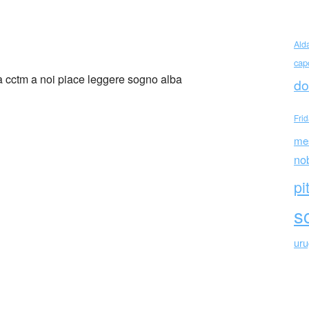
Luis Borges Haiku
Ald
cap
do
Fri
me
no
pi
sc
ur