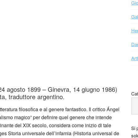
Gio
Gab
Hen
Dan
Art
24 agosto 1899 – Ginevra, 14 giugno 1986)
Cat
ta, traduttore argentino.
eratura filosofica e al genere fantastico. Il critico Ángel
ealismo magico” per definire quel genere che intende
inante del XIX secolo, considera come inizio di tale
Si 
es Storia universale dell’infamia (Historia universal de
sol