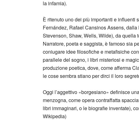
la infamia).
È ritenuto uno dei più importanti e influenti s
Fernández, Rafael Cansinos Assens, dalla le
Stevenson, Shaw, Wells, Wilde), da quella 
Narratore, poeta e saggista, è famoso sia per
coniugare idee filosofiche e metafisiche con i 
parallele del sogno, i libri misteriosi e magic
produzione poetica, dove, come afferma Claud
le cose sembra stiano per dirci il loro segret
Oggi l’aggettivo «borgesiano» definisce una 
menzogna, come opera contraffatta spacciat
libri immaginari, o le biografie inventate), 
Wikipedia)
_