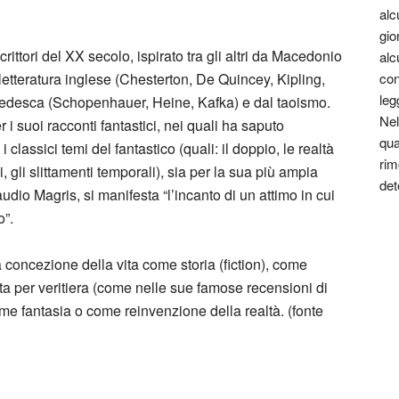
alc
gio
crittori del XX secolo, ispirato tra gli altri da Macedonio
alc
tteratura inglese (Chesterton, De Quincey, Kipling,
con
leg
tedesca (Schopenhauer, Heine, Kafka) e dal taoismo.
Nel
 i suoi racconti fantastici, nei quali ha saputo
qua
classici temi del fantastico (quali: il doppio, le realtà
rim
i, gli slittamenti temporali), sia per la sua più ampia
det
io Magris, si manifesta “l’incanto di un attimo in cui
o”.
concezione della vita come storia (fiction), come
a per veritiera (come nelle sue famose recensioni di
come fantasia o come reinvenzione della realtà. (fonte