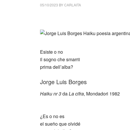
05/10/2023
BY
CARLAITA
cctm collettivo culturale tuttomondo Jorge 
_
Esiste o no
il sogno che smarrii
prima dell’alba?
Jorge Luis Borges
Haiku nr 3
da
La cifra
, Mondadori 1982
_
¿Es o no es
el sueño que olvidé