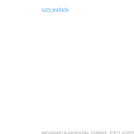
cctm.website
Un haiku è una forma di poesia giapponese c
sillabe (in origine “more”), per un totale di
esprimere un’ampia gamma di emozioni e s
Gli haiku sono spesso associati alla natura
di qualità è in grado di creare un’immagine vi
un’emozione o una riflessione.
cctm collettivo culturale tuttomondo Jorge 
ARCHIVIATO IN:
ARGENTINA
,
ESPAÑOL
,
POETI
,
SCRIT