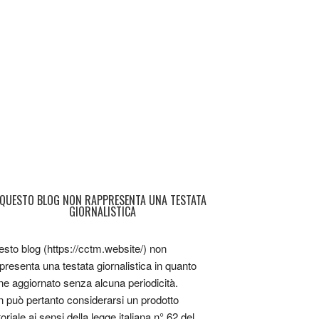
QUESTO BLOG NON RAPPRESENTA UNA TESTATA
GIORNALISTICA
sto blog (https://cctm.website/) non
presenta una testata giornalistica in quanto
ne aggiornato senza alcuna periodicità.
 può pertanto considerarsi un prodotto
toriale ai sensi della legge italiana n° 62 del