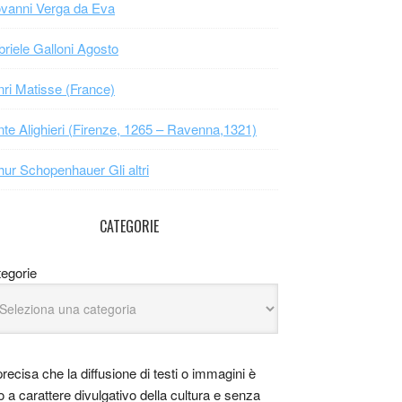
vanni Verga da Eva
riele Galloni Agosto
ri Matisse (France)
te Alighieri (Firenze, 1265 – Ravenna,1321)
hur Schopenhauer Gli altri
CATEGORIE
egorie
precisa che la diffusione di testi o immagini è
o a carattere divulgativo della cultura e senza