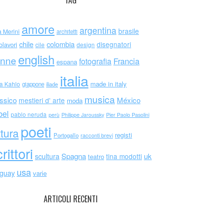
TAG
amore
argentina
brasile
a Merini
architetti
chile
colombia
disegnatori
olavori
cile
design
english
nne
Francia
fotografia
espana
italia
made in italy
da Kahlo
giappone
iliade
musica
ssico
México
mestieri d' arte
moda
bel
pablo neruda
perù
Philippe Jaroussky
Pier Paolo Pasolini
poeti
ttura
registi
Portogallo
racconti brevi
rittori
scultura
Spagna
uk
tina modotti
teatro
usa
uguay
varie
ARTICOLI RECENTI