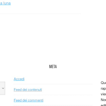
la luna
META
Accedi
Que
rap
Feed dei contenuti
vie
Non
Feed dei commenti
edi