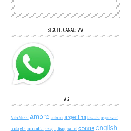
SEGUI IL CANALE WA
TAG
amore
argentina
brasile
capolavori
Alda Merini
architetti
english
donne
chile
colombia
disegnatori
cile
design