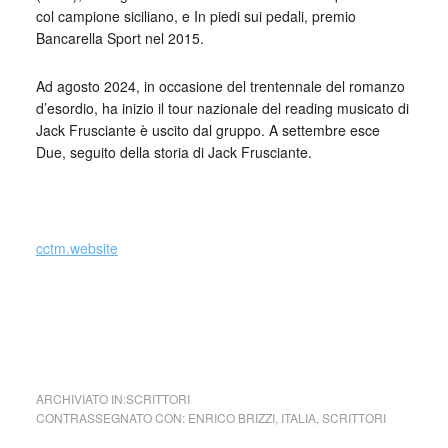
col campione siciliano, e In piedi sui pedali, premio
Bancarella Sport nel 2015.
Ad agosto 2024, in occasione del trentennale del romanzo
d’esordio, ha inizio il tour nazionale del reading musicato di
Jack Frusciante è uscito dal gruppo. A settembre esce
Due, seguito della storia di Jack Frusciante.
_
cctm.website
cctm cctm cctm cctm cctm cctm cctm cctm cctm cctm cctm
cctm cctm cctm cctm cctm cctm cctm cctm cctm cctm cctm
cctm cctm cctm cctm cctm cctm cctm cctm cctm cctm cctm
ARCHIVIATO IN:
SCRITTORI
CONTRASSEGNATO CON:
ENRICO BRIZZI
,
ITALIA
,
SCRITTORI