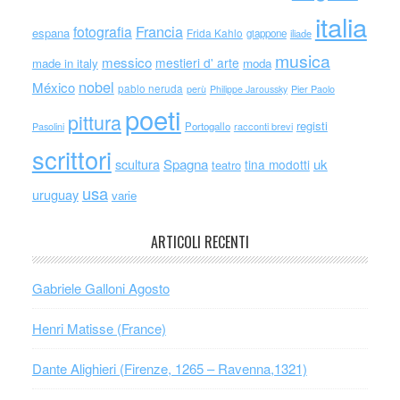
italia
Francia
fotografia
espana
Frida Kahlo
giappone
iliade
musica
messico
mestieri d' arte
made in italy
moda
nobel
México
pablo neruda
perù
Philippe Jaroussky
Pier Paolo
poeti
pittura
registi
Portogallo
racconti brevi
Pasolini
scrittori
scultura
Spagna
uk
tina modotti
teatro
usa
uruguay
varie
ARTICOLI RECENTI
Gabriele Galloni Agosto
Henri Matisse (France)
Dante Alighieri (Firenze, 1265 – Ravenna,1321)