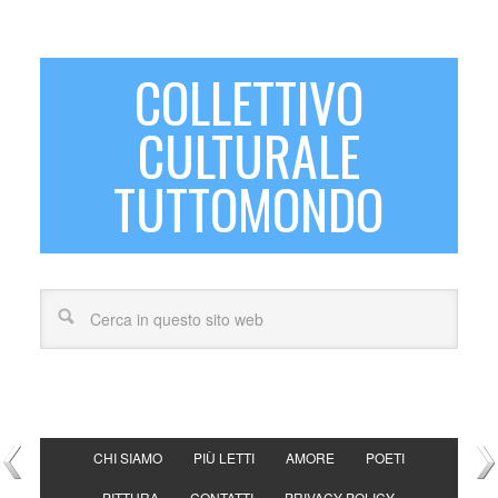
COLLETTIVO
CULTURALE
TUTTOMONDO
CHI SIAMO
PIÙ LETTI
AMORE
POETI
PITTURA
CONTATTI
PRIVACY POLICY