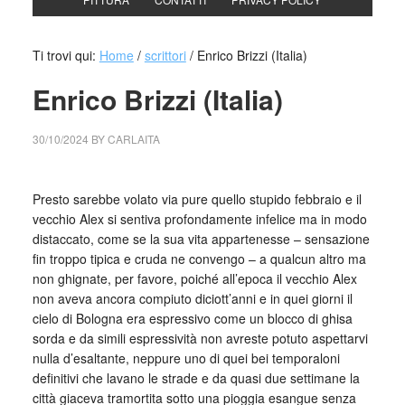
Ti trovi qui:
Home
/
scrittori
/
Enrico Brizzi (Italia)
Enrico Brizzi (Italia)
30/10/2024
BY
CARLAITA
cctm collettivo culturale tuttomondo enrico brizzi
Presto sarebbe volato via pure quello stupido febbraio e il
vecchio Alex si sentiva profondamente infelice ma in modo
distaccato, come se la sua vita appartenesse – sensazione
fin troppo tipica e cruda ne convengo – a qualcun altro ma
non ghignate, per favore, poiché all’epoca il vecchio Alex
non aveva ancora compiuto diciott’anni e in quei giorni il
cielo di Bologna era espressivo come un blocco di ghisa
sorda e da simili espressività non avreste potuto aspettarvi
nulla d’esaltante, neppure uno di quei bei temporaloni
definitivi che lavano le strade e da quasi due settimane la
città giaceva tramortita sotto una pioggia esangue senza