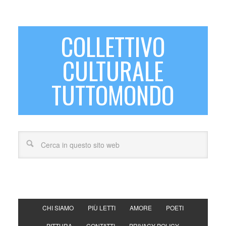
COLLETTIVO
CULTURALE
TUTTOMONDO
CHI SIAMO
PIÙ LETTI
AMORE
POETI
PITTURA
CONTATTI
PRIVACY POLICY