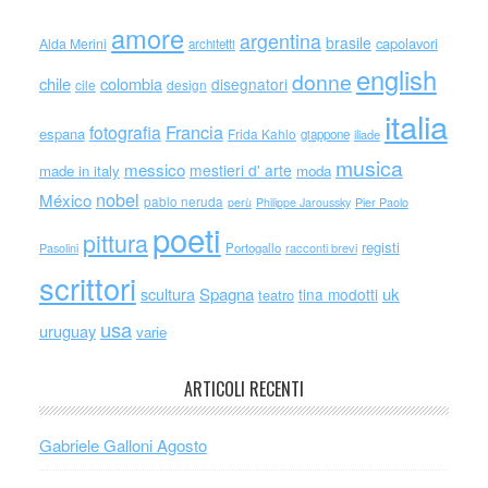
amore
argentina
brasile
capolavori
Alda Merini
architetti
english
donne
chile
colombia
disegnatori
cile
design
italia
Francia
fotografia
espana
Frida Kahlo
giappone
iliade
musica
messico
mestieri d' arte
made in italy
moda
nobel
México
pablo neruda
perù
Philippe Jaroussky
Pier Paolo
poeti
pittura
registi
Portogallo
racconti brevi
Pasolini
scrittori
scultura
Spagna
uk
tina modotti
teatro
usa
uruguay
varie
ARTICOLI RECENTI
Gabriele Galloni Agosto