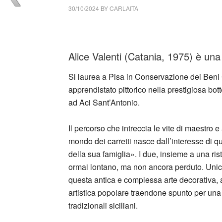
30/10/2024
BY
CARLAITA
cctm collettivo culturale tuttomondo alice va
Alice Valenti (Catania, 1975) è una p
Si laurea a Pisa in Conservazione dei Beni Cu
apprendistato pittorico nella prestigiosa bot
ad Aci Sant’Antonio.
Il percorso che intreccia le vite di maestro e
mondo dei carretti nasce dall’interesse di qu
della sua famiglia». I due, insieme a una ris
ormai lontano, ma non ancora perduto. Unica 
questa antica e complessa arte decorativa, a
artistica popolare traendone spunto per una 
tradizionali siciliani.