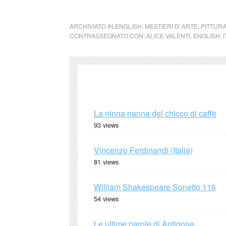
cctm collettivo culturale tuttomondo sicilia
ARCHIVIATO IN:
ENGLISH
,
MESTIERI D' ARTE
,
PITTUR
CONTRASSEGNATO CON:
ALICE VALENTI
,
ENGLISH
,
I
La ninna nanna del chicco di caffè
93 views
Vincenzo Ferdinandi (Italia)
81 views
William Shakespeare Sonetto 116
54 views
Le ultime parole di Antigone