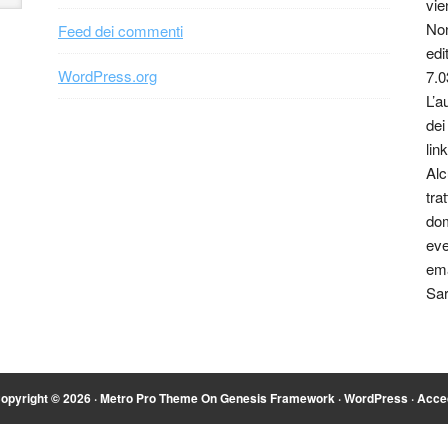
vie
Non
Feed dei commenti
edi
WordPress.org
7.0
L’a
dei
link
Alc
tra
dom
eve
ema
Sar
opyright © 2026 ·
Metro Pro Theme
On
Genesis Framework
·
WordPress
·
Acce