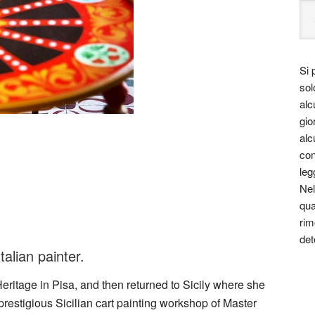
Si 
sol
alc
gio
alc
con
leg
Nel
qua
rim
det
talian painter.
eritage in Pisa, and then returned to Sicily where she
prestigious Sicilian cart painting workshop of Master