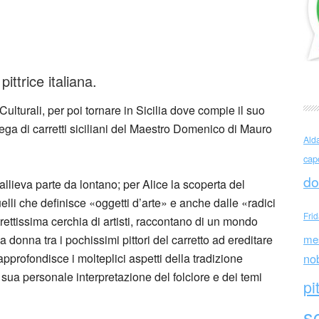
lenti
ittrice italiana.
lturali, per poi tornare in Sicilia dove compie il suo
tega di carretti siciliani del Maestro Domenico di Mauro
Ald
cap
do
 allieva parte da lontano; per Alice la scoperta del
elli che definisce «oggetti d’arte» e anche dalle «radici
Fri
trettissima cerchia di artisti, raccontano di un mondo
donna tra i pochissimi pittori del carretto ad ereditare
me
pprofondisce i molteplici aspetti della tradizione
no
sua personale interpretazione del folclore e dei temi
pi
sc