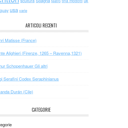
scultura
Spagna
uk
tina modotti
teatro
usa
uguay
varie
ARTICOLI RECENTI
ri Matisse (France)
te Alighieri (Firenze, 1265 – Ravenna,1321)
hur Schopenhauer Gli altri
gi Serafini Codex Seraphinianus
nda Durán (Cile)
CATEGORIE
egorie