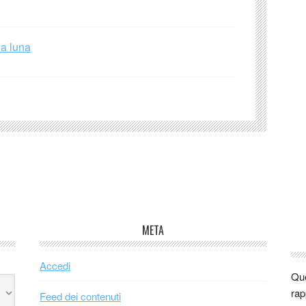
la luna
META
Accedi
Que
rap
Feed dei contenuti