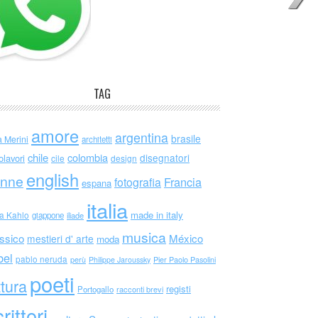
TAG
amore
argentina
brasile
a Merini
architetti
chile
colombia
disegnatori
olavori
cile
design
english
nne
Francia
fotografia
espana
italia
made in italy
da Kahlo
giappone
iliade
musica
ssico
México
mestieri d' arte
moda
bel
pablo neruda
perù
Philippe Jaroussky
Pier Paolo Pasolini
poeti
ttura
registi
Portogallo
racconti brevi
rittori