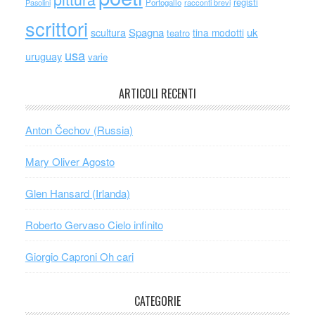
registi
Portogallo
racconti brevi
Pasolini
scrittori
scultura
Spagna
uk
tina modotti
teatro
usa
uruguay
varie
ARTICOLI RECENTI
Anton Čechov (Russia)
Mary Oliver Agosto
Glen Hansard (Irlanda)
Roberto Gervaso Cielo infinito
Giorgio Caproni Oh cari
CATEGORIE