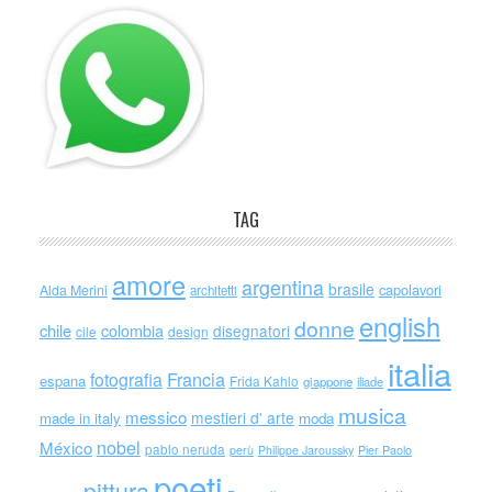
TAG
amore
argentina
brasile
capolavori
Alda Merini
architetti
english
donne
chile
colombia
disegnatori
cile
design
italia
Francia
fotografia
espana
Frida Kahlo
giappone
iliade
musica
messico
mestieri d' arte
made in italy
moda
nobel
México
pablo neruda
perù
Philippe Jaroussky
Pier Paolo
poeti
pittura