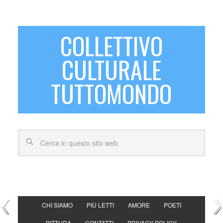
COLLETTIVO
CULTURALE
TUTTOMONDO
CHI SIAMO
PIÙ LETTI
AMORE
POETI
PITTURA
CONTATTI
PRIVACY POLICY