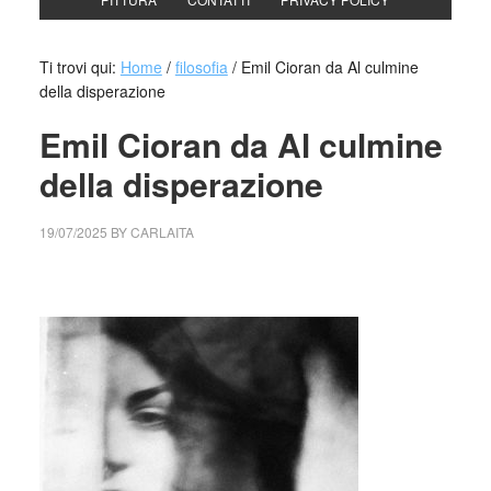
Ti trovi qui:
Home
/
filosofia
/
Emil Cioran da Al culmine
della disperazione
Emil Cioran da Al culmine
della disperazione
19/07/2025
BY
CARLAITA
cctm collettivo culturale tuttomondo Emil Cioran da Al
culmine della disperazione