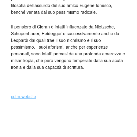
filosofia dell’assurdo del suo amico Eugène Ionesco,
benché venata dal suo pessimismo radicale.
Il pensiero di Cioran è infatti influenzato da Nietzsche,
Schopenhauer, Heidegger e successivamente anche da
Leopardi dai quali trae il suo nichilismo e il suo
pessimismo. I suoi aforismi, anche per esperienze
personali, sono infatti pervasi da una profonda amarezza e
misantropia, che però vengono temperate dalla sua acuta
ironia e dalla sua capacità di scrittura.
_
cctm.website
Si precisa che la diffusione di testi o immagini è solo a
carattere divulgativo della cultura e senza alcuno scopo di
lucro, nè rappresenta una testata giornalistica in quanto
viene aggiornata senza alcuna periodicità specifica. Non