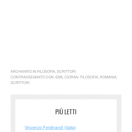
può pertanto considerarsi un prodotto editoriale ai sensi
della legge n. 62 del 7.03.2001.
Nel caso si dovesse involontariamente ledere un qualsiasi
copyright d’autore, il contenuto verrà rimosso
immediatamente su segnalazione del detentore dell’avente
diritto
cctm collettivo culturale tuttomondo Emil Cioran da Al
culmine della disperazione
ARCHIVIATO IN:
FILOSOFIA
,
SCRITTORI
CONTRASSEGNATO CON:
EMIL CIORAN
,
FILOSOFIA
,
ROMANIA
,
SCRITTORI
PIÙ LETTI
Vincenzo Ferdinandi (Italia)