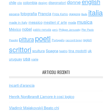
english
donne
chile
colombia
disegnatori
cile
design
italia
Francia
fotografia
espana
Frida Kahlo
giappone
iliade
musica
messico
mestieri d' arte
made in italy
moda
nobel
México
pablo neruda
perù
Philippe Jaroussky
Pier Paolo
poeti
pittura
registi
Portogallo
racconti brevi
Pasolini
scrittori
scultura
Spagna
uk
tina modotti
teatro
usa
uruguay
varie
ARTICOLI RECENTI
incarti d’arancia
Henrik Nordbrandt L’amore è così logico
Vladimir Majakovskij Beato chi