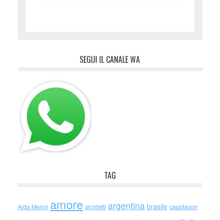
SEGUI IL CANALE WA
TAG
amore
argentina
brasile
capolavori
Alda Merini
architetti