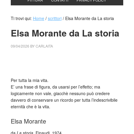
Ti trovi qui:
Home
/
scrittori
/
Elsa Morante da La storia
Elsa Morante da La storia
09/04/2026
BY
CARLAITA
cctm collettivo culturale tuttomondo Elsa Morante da La
storia
Per tutta la mia vita.
E’ una frase di figura, da usarsi per l’effetto; ma
logicamente non vale, giacchè nessuno può credere
davvero di conservare un ricordo per tutta l’indescrivibile
eternità che è la vita.
Elsa Morante
da
La storia
, Einaudi, 1974