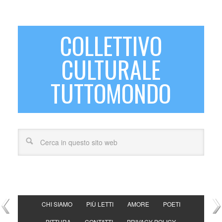
COLLETTIVO
CULTURALE
TUTTOMONDO
CHI SIAMO
PIÙ LETTI
AMORE
POETI
PITTURA
CONTATTI
PRIVACY POLICY