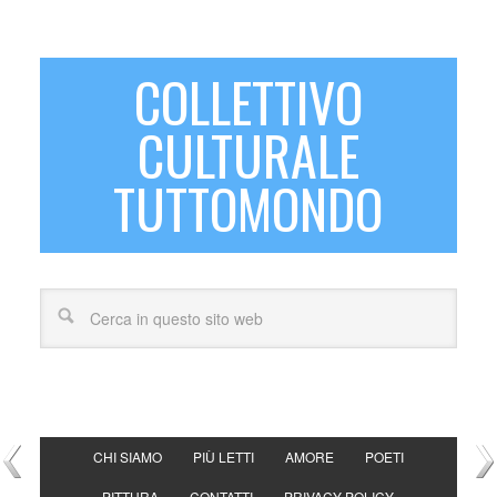
COLLETTIVO
CULTURALE
TUTTOMONDO
CHI SIAMO
PIÙ LETTI
AMORE
POETI
PITTURA
CONTATTI
PRIVACY POLICY