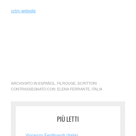
cctm.website
Elena Ferrante è considerata una delle più importanti
scrittrici italiane contemporanee, rinomata a livello
internazionale per lo stile immediato e di indubbia qualità.
Inserita dal “Time” tra le 100 persone più influenti al
mondo, la sua identità è tuttora avvolta dal mistero
dell’anonimato, anche se varie sono state le teorie sulla
sua identità.
ARCHIVIATO IN:
ESPAÑOL
,
FILROUGE
,
SCRITTORI
CONTRASSEGNATO CON:
ELENA FERRANTE
,
ITALIA
PIÙ LETTI
Vincenzo Ferdinandi (Italia)