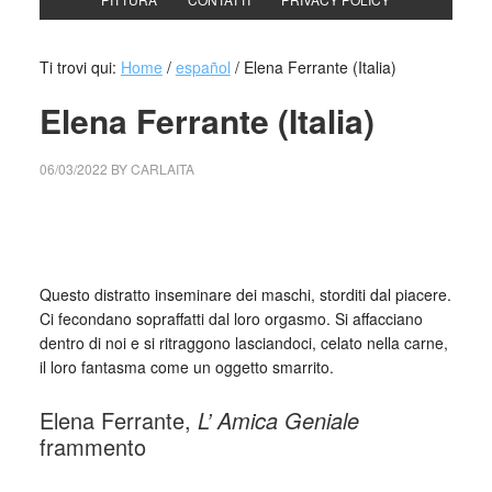
Ti trovi qui:
Home
/
español
/
Elena Ferrante (Italia)
Elena Ferrante (Italia)
06/03/2022
BY
CARLAITA
collettivo culturale tuttomondo elena ferrante L’ Amica
Geniale
Questo distratto inseminare dei maschi, storditi dal piacere.
Ci fecondano sopraffatti dal loro orgasmo. Si affacciano
dentro di noi e si ritraggono lasciandoci, celato nella carne,
il loro fantasma come un oggetto smarrito.
Elena Ferrante,
L’ Amica Geniale
frammento