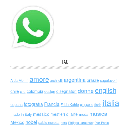
TAG
amore
argentina
brasile
capolavori
Alda Merini
architetti
english
donne
chile
colombia
disegnatori
cile
design
italia
Francia
fotografia
espana
Frida Kahlo
giappone
iliade
musica
messico
mestieri d' arte
made in italy
moda
nobel
México
pablo neruda
perù
Philippe Jaroussky
Pier Paolo