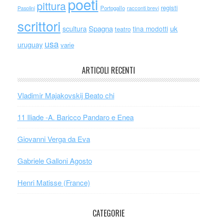
poeti
pittura
registi
Portogallo
racconti brevi
Pasolini
scrittori
scultura
Spagna
uk
tina modotti
teatro
usa
uruguay
varie
ARTICOLI RECENTI
Vladimir Majakovskij Beato chi
11 Iliade -A. Baricco Pandaro e Enea
Giovanni Verga da Eva
Gabriele Galloni Agosto
Henri Matisse (France)
CATEGORIE