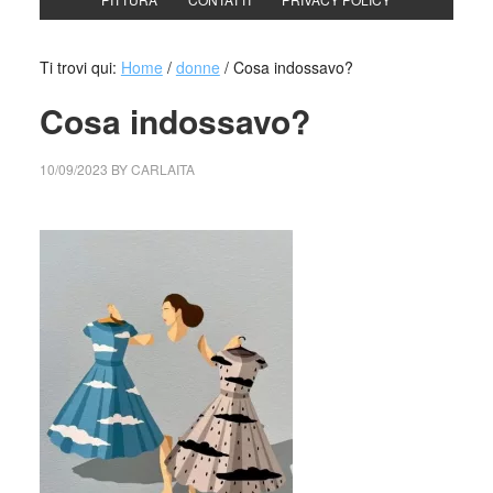
Ti trovi qui:
Home
/
donne
/
Cosa indossavo?
Cosa indossavo?
10/09/2023
BY
CARLAITA
cctm collettivo culturale tuttomondo Cosa indossavo?