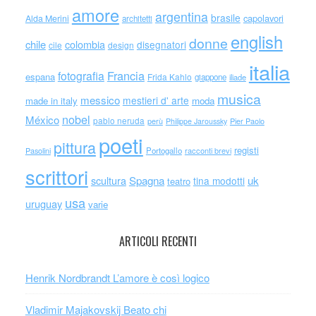
amore
argentina
brasile
capolavori
Alda Merini
architetti
english
donne
chile
colombia
disegnatori
cile
design
italia
Francia
fotografia
espana
Frida Kahlo
giappone
iliade
musica
messico
mestieri d' arte
made in italy
moda
nobel
México
pablo neruda
perù
Philippe Jaroussky
Pier Paolo
poeti
pittura
registi
Portogallo
racconti brevi
Pasolini
scrittori
scultura
Spagna
uk
tina modotti
teatro
usa
uruguay
varie
ARTICOLI RECENTI
Henrik Nordbrandt L’amore è così logico
Vladimir Majakovskij Beato chi