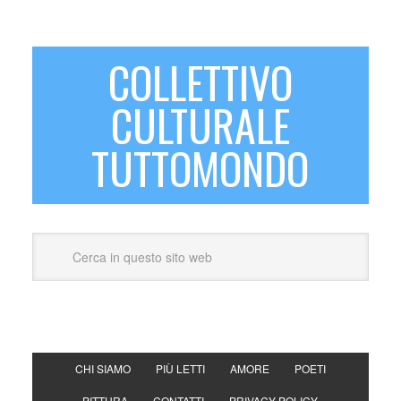
COLLETTIVO
CULTURALE
TUTTOMONDO
CHI SIAMO
PIÙ LETTI
AMORE
POETI
PITTURA
CONTATTI
PRIVACY POLICY