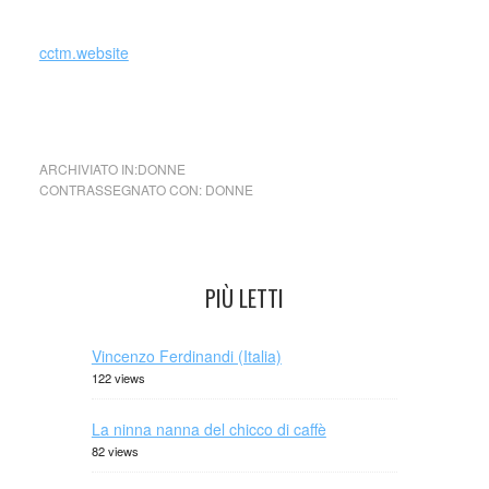
_
cctm.website
cctm donne
ARCHIVIATO IN:
DONNE
CONTRASSEGNATO CON:
DONNE
PIÙ LETTI
Vincenzo Ferdinandi (Italia)
122 views
La ninna nanna del chicco di caffè
82 views