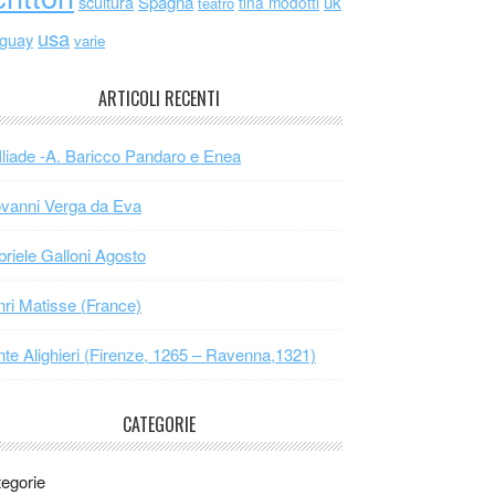
scultura
Spagna
uk
tina modotti
teatro
usa
uguay
varie
ARTICOLI RECENTI
Iliade -A. Baricco Pandaro e Enea
vanni Verga da Eva
riele Galloni Agosto
ri Matisse (France)
te Alighieri (Firenze, 1265 – Ravenna,1321)
CATEGORIE
egorie