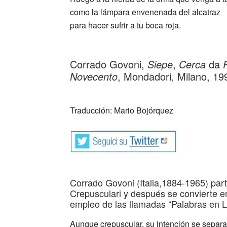
como la lámpara envenenada del alcatraz
para hacer sufrir a tu boca roja.
_
Corrado Govoni,
Siepe
,
Cerca
da
Novecento
, Mondadori, Milano, 19
_
Traducción: Mario Bojórquez
Corrado Govoni (Italia,1884-1965) par
Crepusculari y después se convierte e
empleo de las llamadas “Palabras en L
Aunque crepuscular, su intención se separa