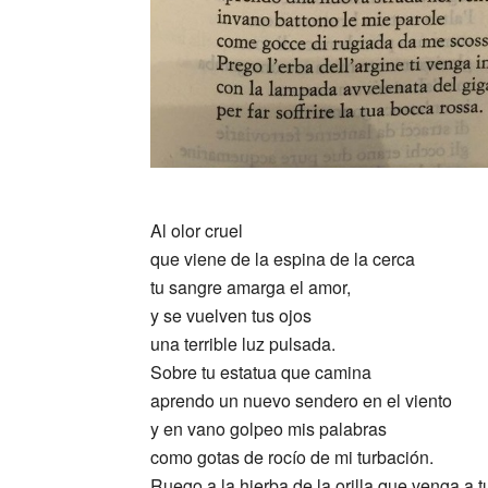
_
Al olor cruel
que viene de la espina de la cerca
tu sangre amarga el amor,
y se vuelven tus ojos
una terrible luz pulsada.
Sobre tu estatua que camina
aprendo un nuevo sendero en el viento
y en vano golpeo mis palabras
como gotas de rocío de mi turbación.
Ruego a la hierba de la orilla que venga a 