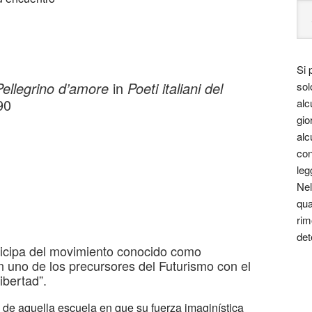
Si 
Pellegrino d’amore
in
Poeti italiani del
sol
90
alc
gio
alc
con
leg
Nel
qua
rim
det
ticipa del movimiento conocido como
n uno de los precursores del Futurismo con el
ibertad”.
 de aquella escuela en que su fuerza imaginística