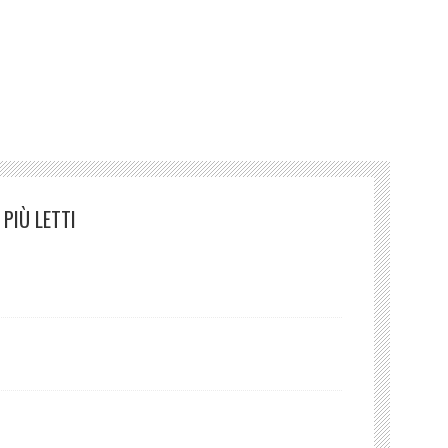
Pellegrino d’amore
in
Poeti italiani del
90
PIÙ LETTI