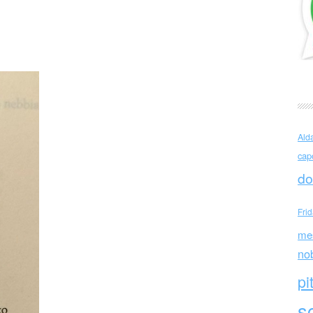
oni
Ald
cap
do
Fri
me
no
pi
sc