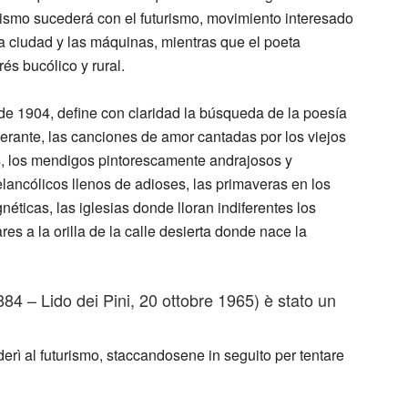
 mismo sucederá con el futurismo, movimiento interesado
a ciudad y las máquinas, mientras que el poeta
és bucólico y rural.
de 1904, define con claridad la búsqueda de la poesía
tinerante, las canciones de amor cantadas por los viejos
as, los mendigos pintorescamente andrajosos y
lancólicos llenos de adioses, las primaveras en los
ticas, las iglesias donde lloran indiferentes los
res a la orilla de la calle desierta donde nace la
4 – Lido dei Pini, 20 ottobre 1965) è stato un
rì al futurismo, staccandosene in seguito per tentare