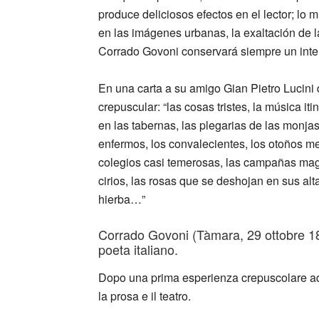
produce deliciosos efectos en el lector; lo
en las imágenes urbanas, la exaltación de l
Corrado Govoni conservará siempre un inter
En una carta a su amigo Gian Pietro Lucini 
crepuscular: “las cosas tristes, la música i
en las tabernas, las plegarias de las monj
enfermos, los convalecientes, los otoños me
colegios casi temerosas, las campañas magné
cirios, las rosas que se deshojan en sus alta
hierba…”
Corrado Govoni (Tàmara, 29 ottobre 188
poeta italiano.
Dopo una prima esperienza crepuscolare ade
la prosa e il teatro.