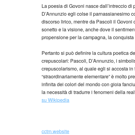
La poesia di Govoni nasce dall’intreccio di po
D’Annunzio egli colse il parnassianesimo con
discorso lirico, mentre da Pascoli il Govoni
sonetto e la visione, anche dove il sentimento
propensione per la campagna, la conquista me
Pertanto si può definire la cultura poetica d
crepuscolari: Pascoli, D’Annunzio, i simbolist
crepuscolarismo, al quale egli si accosta in
“straordinariamente elementare” è molto pre
infinita dei colori del mondo con gioia fanc
la necessità di tradurre i fenomeni della rea
su Wikipedia
cctm.website