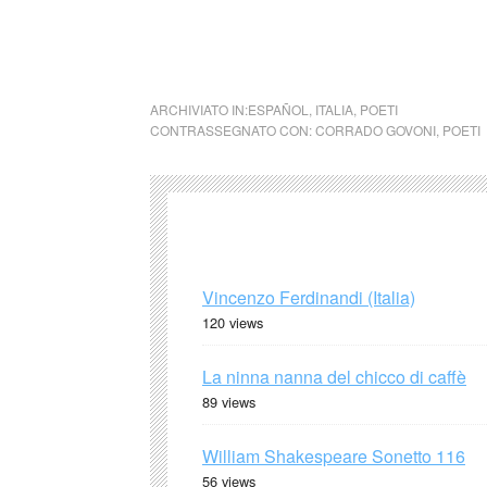
Corrado Govoni,
Siepe
,
Cerca
da
Novecento
, Mondadori, Milano, 19
ARCHIVIATO IN:
ESPAÑOL
,
ITALIA
,
POETI
CONTRASSEGNATO CON:
CORRADO GOVONI
,
POETI
Vincenzo Ferdinandi (Italia)
120 views
La ninna nanna del chicco di caffè
89 views
William Shakespeare Sonetto 116
56 views