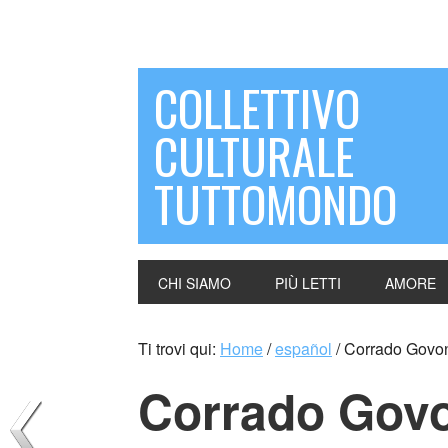
COLLETTIVO
CULTURALE
TUTTOMONDO
CHI SIAMO
PIÙ LETTI
AMORE
Ti trovi qui:
Home
/
español
/
Corrado Govoni 
Corrado Govon