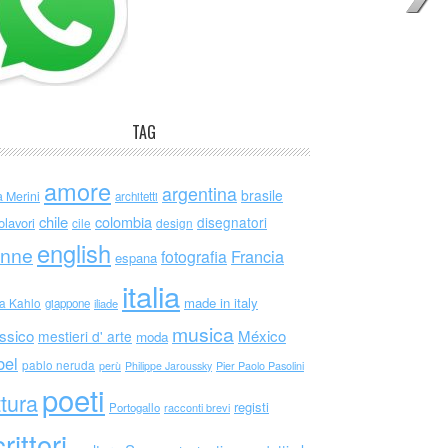
TAG
amore
argentina
brasile
a Merini
architetti
chile
colombia
disegnatori
olavori
cile
design
english
nne
Francia
fotografia
espana
italia
made in italy
da Kahlo
giappone
iliade
musica
ssico
México
mestieri d' arte
moda
bel
pablo neruda
perù
Philippe Jaroussky
Pier Paolo Pasolini
poeti
ttura
registi
Portogallo
racconti brevi
rittori