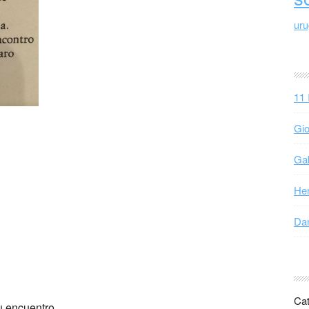
ur
11 
Gio
Gab
Hen
Dan
Cat
tu encuentro