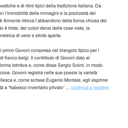
etiche e di ritmi tipici della tradizione italiana. Da
 l’immobilità delle immagini e la preziosità del
 di Armonie ritrova l’abbandono della forma chiusa del
 è triste, dei colori densi delle cose viste, la
trica di versi e strofe aperte.
el primo Govoni compresa nel triangolo tipico per i
i franco-belgi. Il contributo di Govoni dato al
 forma istintiva e, come disse Sergio Solmi, in modo
coce. Govoni registra nelle sue poesie la varietà
iullesca e, come scrisse Eugenio Montale, egli esprime
ltà a “fiabesco inventario privato” …
continua a leggere