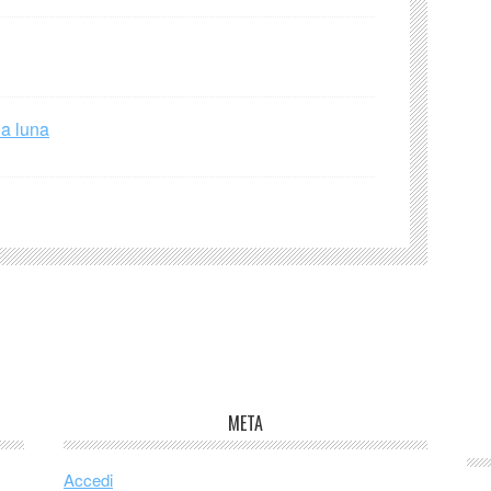
la luna
META
Accedi