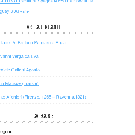
scultura
Spagna
uk
tina modotti
teatro
usa
uguay
varie
ARTICOLI RECENTI
Iliade -A. Baricco Pandaro e Enea
vanni Verga da Eva
riele Galloni Agosto
ri Matisse (France)
te Alighieri (Firenze, 1265 – Ravenna,1321)
CATEGORIE
egorie