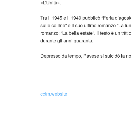
«L’Unità».
Tra il 1945 e il 1949 pubblicò “Feria d’agosto
sulle colline” e il suo ultimo romanzo “La lun
romanzo: “La bella estate”. Il testo è un tritt
durante gli anni quaranta.
Depresso da tempo, Pavese si suicidò la not
_
cctm.website
cctm collettivo culturale tuttomondo Cesar