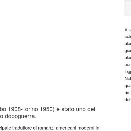
Si 
sol
alc
gio
alc
con
leg
Nel
qua
rim
det
o 1908-Torino 1950) è stato uno dei
ndo dopoguerra.
cipale traduttore di romanzi americani moderni in