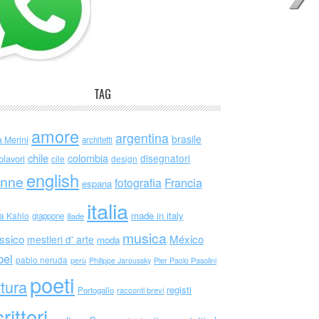
TAG
amore
argentina
brasile
a Merini
architetti
chile
colombia
disegnatori
olavori
cile
design
english
nne
Francia
fotografia
espana
italia
made in italy
da Kahlo
giappone
iliade
musica
ssico
México
mestieri d' arte
moda
bel
pablo neruda
perù
Philippe Jaroussky
Pier Paolo Pasolini
poeti
ttura
registi
Portogallo
racconti brevi
rittori