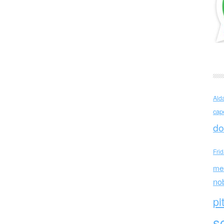
e Pavese Estate
Ald
cap
do
Fri
me
no
pi
sc