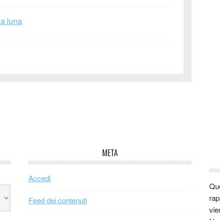
la luna
META
Accedi
Que
rap
Feed dei contenuti
vie