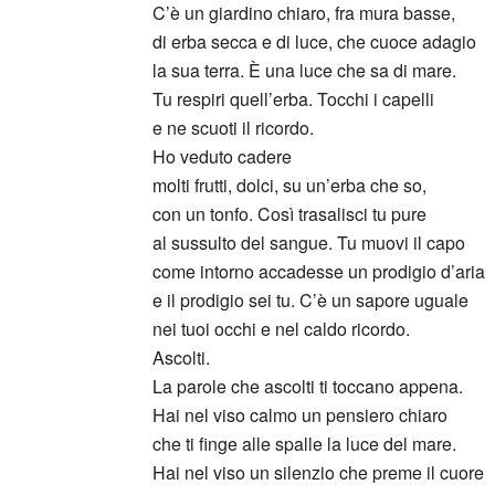
C’è un giardino chiaro, fra mura basse,
di erba secca e di luce, che cuoce adagio
la sua terra. È una luce che sa di mare.
Tu respiri quell’erba. Tocchi i capelli
e ne scuoti il ricordo.
Ho veduto cadere
molti frutti, dolci, su un’erba che so,
con un tonfo. Così trasalisci tu pure
al sussulto del sangue. Tu muovi il capo
come intorno accadesse un prodigio d’aria
e il prodigio sei tu. C’è un sapore uguale
nei tuoi occhi e nel caldo ricordo.
Ascolti.
La parole che ascolti ti toccano appena.
Hai nel viso calmo un pensiero chiaro
che ti finge alle spalle la luce del mare.
Hai nel viso un silenzio che preme il cuore