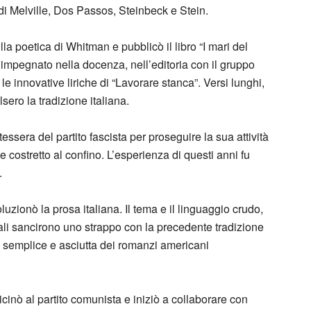
ti di Melville, Dos Passos, Steinbeck e Stein.
la poetica di Whitman e pubblicò il libro “I mari del
ò impegnato nella docenza, nell’editoria con il gruppo
le innovative liriche di “Lavorare stanca”. Versi lunghi,
sero la tradizione italiana.
tessera del partito fascista per proseguire la sua attività
costretto al confino. L’esperienza di questi anni fu
.
luzionò la prosa italiana. Il tema e il linguaggio crudo,
ttali sancirono uno strappo con la precedente tradizione
ra semplice e asciutta dei romanzi americani
cinò al partito comunista e iniziò a collaborare con