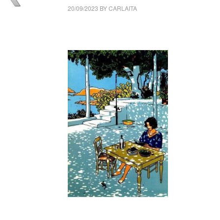
20/09/2023
BY
CARLAITA
cctm collettivo culturale tuttomondo Cesar
_