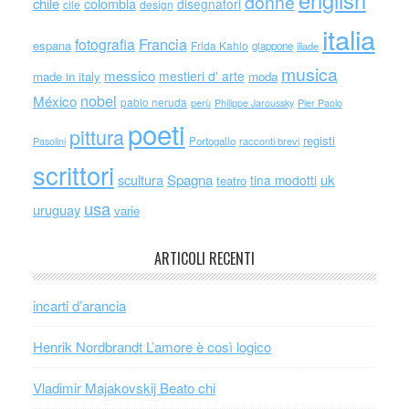
donne
chile
colombia
disegnatori
cile
design
italia
Francia
fotografia
espana
Frida Kahlo
giappone
iliade
musica
messico
mestieri d' arte
made in italy
moda
nobel
México
pablo neruda
perù
Philippe Jaroussky
Pier Paolo
poeti
pittura
registi
Portogallo
racconti brevi
Pasolini
scrittori
scultura
Spagna
uk
tina modotti
teatro
usa
uruguay
varie
ARTICOLI RECENTI
incarti d’arancia
Henrik Nordbrandt L’amore è così logico
Vladimir Majakovskij Beato chi