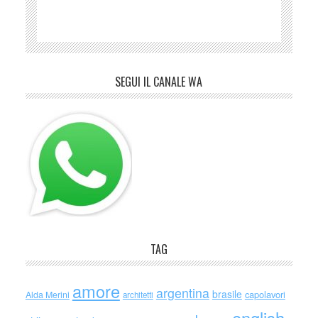
SEGUI IL CANALE WA
TAG
amore
argentina
brasile
capolavori
Alda Merini
architetti
english