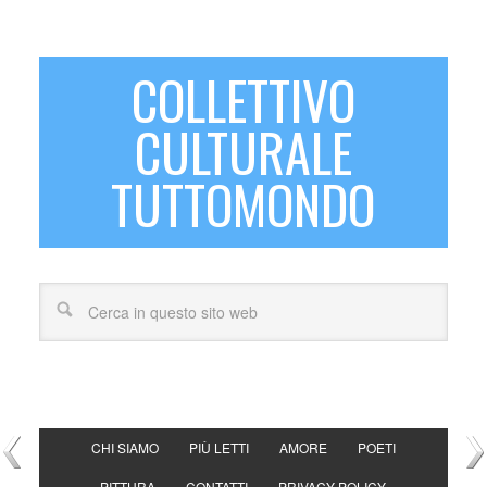
COLLETTIVO
CULTURALE
TUTTOMONDO
CHI SIAMO
PIÙ LETTI
AMORE
POETI
PITTURA
CONTATTI
PRIVACY POLICY