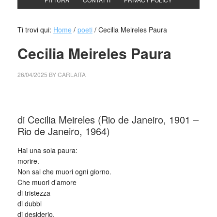
Ti trovi qui:
Home
/
poeti
/
Cecilia Meireles Paura
Cecilia Meireles Paura
26/04/2025
BY
CARLAITA
cctm collettivo culturale tuttomondo Cecilia Meireles Paura
di Cecilia Meireles (Rio de Janeiro, 1901 –
Rio de Janeiro, 1964)
Hai una sola paura:
morire.
Non sai che muori ogni giorno.
Che muori d’amore
di tristezza
di dubbi
di desiderio.