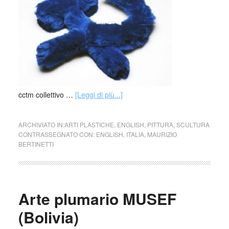
cctm collettivo …
[Leggi di più...]
ARCHIVIATO IN:
ARTI PLASTICHE
,
ENGLISH
,
PITTURA
,
SCULTURA
CONTRASSEGNATO CON:
ENGLISH
,
ITALIA
,
MAURIZIO
BERTINETTI
Arte plumario MUSEF
(Bolivia)