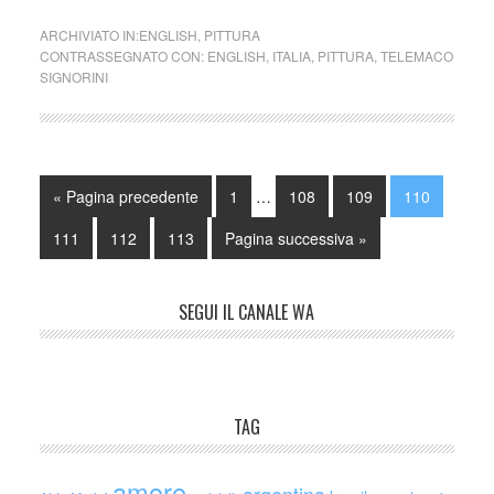
ARCHIVIATO IN:
ENGLISH
,
PITTURA
CONTRASSEGNATO CON:
ENGLISH
,
ITALIA
,
PITTURA
,
TELEMACO
SIGNORINI
« Pagina precedente
1
…
108
109
110
111
112
113
Pagina successiva »
SEGUI IL CANALE WA
TAG
amore