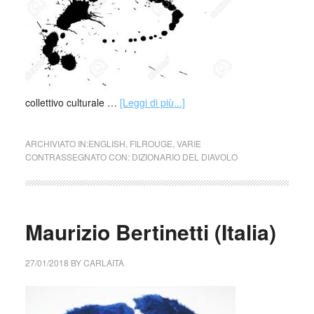
collettivo culturale …
[Leggi di più...]
ARCHIVIATO IN:
ENGLISH
,
FILROUGE
,
VARIE
CONTRASSEGNATO CON:
DIZIONARIO DEL DIAVOLO
Maurizio Bertinetti (Italia)
27/01/2018
BY
CARLAITA