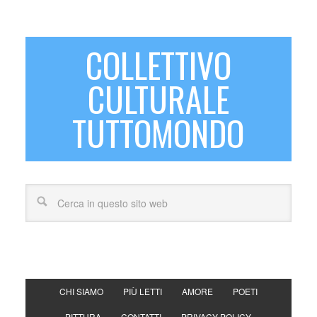
COLLETTIVO
CULTURALE
TUTTOMONDO
CHI SIAMO
PIÙ LETTI
AMORE
POETI
PITTURA
CONTATTI
PRIVACY POLICY