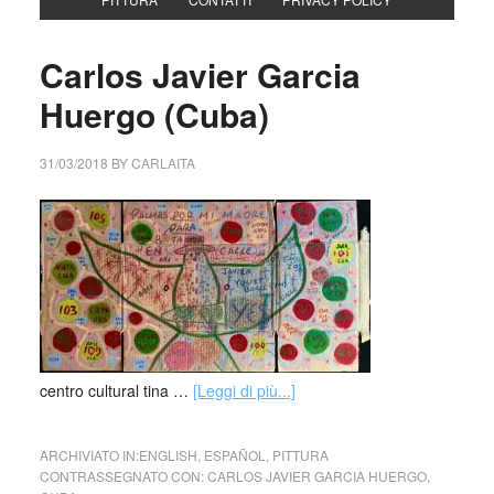
Carlos Javier Garcia
Huergo (Cuba)
31/03/2018
BY
CARLAITA
centro cultural tina …
[Leggi di più...]
ARCHIVIATO IN:
ENGLISH
,
ESPAÑOL
,
PITTURA
CONTRASSEGNATO CON:
CARLOS JAVIER GARCIA HUERGO
,