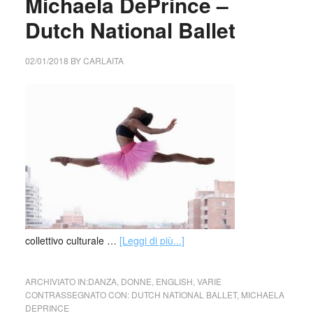
Michaela DePrince –
Dutch National Ballet
02/01/2018
BY
CARLAITA
collettivo culturale …
[Leggi di più...]
ARCHIVIATO IN:
DANZA
,
DONNE
,
ENGLISH
,
VARIE
CONTRASSEGNATO CON:
DUTCH NATIONAL BALLET
,
MICHAELA
DEPRINCE