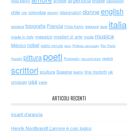
argentina
brasile
capolavori
Alda Merini
architetti
english
donne
chile
colombia
disegnatori
cile
design
italia
Francia
fotografia
espana
Frida Kahlo
giappone
iliade
musica
messico
mestieri d' arte
made in italy
moda
nobel
México
pablo neruda
perù
Philippe Jaroussky
Pier Paolo
poeti
pittura
registi
Portogallo
racconti brevi
Pasolini
scrittori
scultura
Spagna
uk
tina modotti
teatro
usa
uruguay
varie
ARTICOLI RECENTI
incarti d’arancia
Henrik Nordbrandt L’amore è così logico