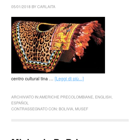
05/01/2018
BY
CARLAITA
centro cultural tina …
[Leggi di più...]
ARCHIVIATO IN:
AMERICHE PRECOLOMBIANE
,
ENGLISH
,
ESPAÑOL
CONTRASSEGNATO CON:
BOLIVIA
,
MUSEF