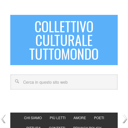
COLLETTIVO
CULTURALE
TUTTOMONDO
CHI SIAMO
PIÙ LETTI
AMORE
POETI
PITTURA
CONTATTI
PRIVACY POLICY