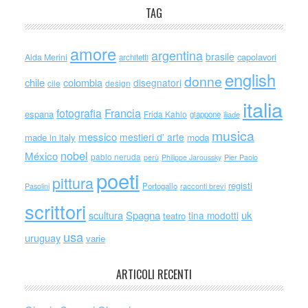
TAG
amore
argentina
brasile
capolavori
Alda Merini
architetti
english
donne
chile
colombia
disegnatori
cile
design
italia
Francia
fotografia
espana
Frida Kahlo
giappone
iliade
musica
messico
mestieri d' arte
made in italy
moda
nobel
México
pablo neruda
perù
Philippe Jaroussky
Pier Paolo
poeti
pittura
registi
Portogallo
racconti brevi
Pasolini
scrittori
scultura
Spagna
uk
tina modotti
teatro
usa
uruguay
varie
ARTICOLI RECENTI