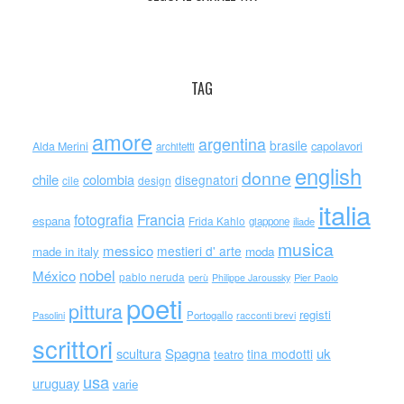
TAG
amore
argentina
brasile
capolavori
Alda Merini
architetti
english
donne
chile
colombia
disegnatori
cile
design
italia
Francia
fotografia
espana
Frida Kahlo
giappone
iliade
musica
messico
mestieri d' arte
made in italy
moda
nobel
México
pablo neruda
perù
Philippe Jaroussky
Pier Paolo
poeti
pittura
registi
Portogallo
racconti brevi
Pasolini
scrittori
scultura
Spagna
uk
tina modotti
teatro
usa
uruguay
varie