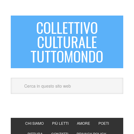
COLLETTIVO
CULTURALE
TUTTOMONDO
CHI SIAMO
PIÙ LETTI
AMORE
POETI
PITTURA
CONTATTI
PRIVACY POLICY