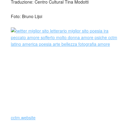
Traduzione: Centro Cultural Tina Modotti
Foto: Bruno Lijoi
Bruno Lijoi è nato a Sant’Andrea Apostolo dello Ionio (CZ) il
18/01/1951, ha frequentato parte delle elementari a Gaeta
e poi dal 1960 vive a Roma dove affronta gli studi classici e
consegue la laurea in Scienze Politiche.
Ha al suo attivo 12 pubblicazioni che spaziano dal racconto
al romanzo e dalla poesia alle favole.
cctm.website
Lupi famelici, la poesia che si apre proprio con