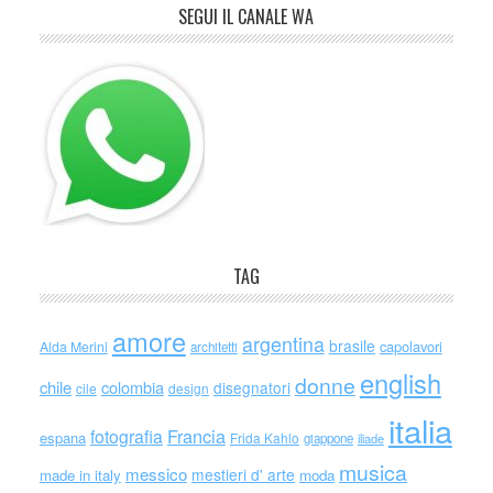
SEGUI IL CANALE WA
TAG
amore
argentina
brasile
capolavori
Alda Merini
architetti
english
donne
chile
colombia
disegnatori
cile
design
italia
Francia
fotografia
espana
Frida Kahlo
giappone
iliade
musica
messico
mestieri d' arte
made in italy
moda