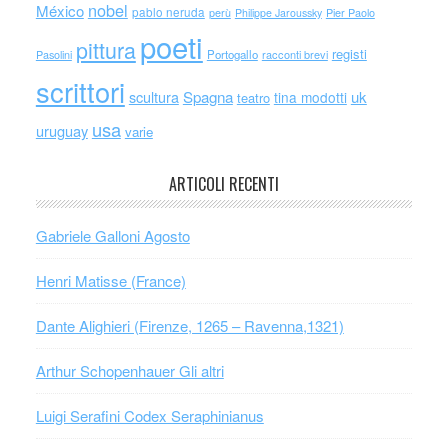
nobel
México
pablo neruda
perù
Philippe Jaroussky
Pier Paolo
poeti
pittura
registi
Portogallo
racconti brevi
Pasolini
scrittori
scultura
Spagna
uk
tina modotti
teatro
usa
uruguay
varie
ARTICOLI RECENTI
Gabriele Galloni Agosto
Henri Matisse (France)
Dante Alighieri (Firenze, 1265 – Ravenna,1321)
Arthur Schopenhauer Gli altri
Luigi Serafini Codex Seraphinianus