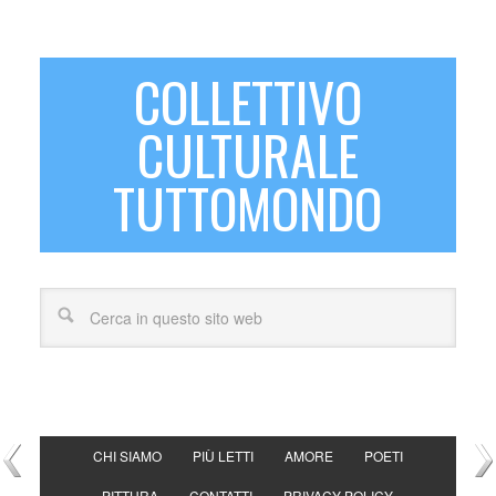
COLLETTIVO
CULTURALE
TUTTOMONDO
CHI SIAMO
PIÙ LETTI
AMORE
POETI
PITTURA
CONTATTI
PRIVACY POLICY