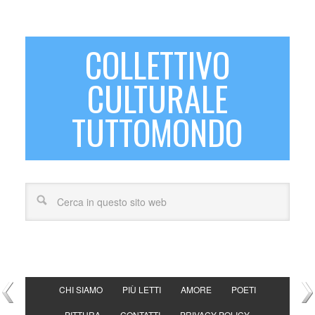
COLLETTIVO
CULTURALE
TUTTOMONDO
CHI SIAMO
PIÙ LETTI
AMORE
POETI
PITTURA
CONTATTI
PRIVACY POLICY