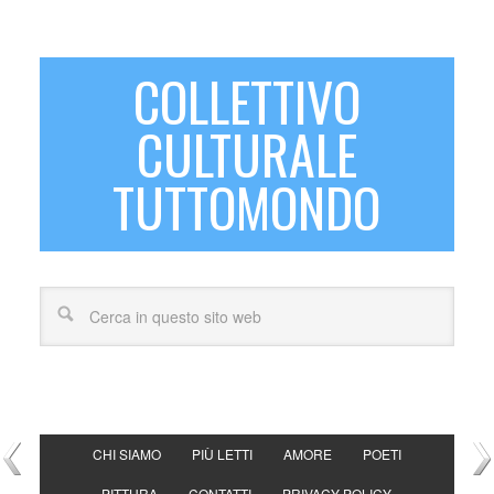
COLLETTIVO
CULTURALE
TUTTOMONDO
CHI SIAMO
PIÙ LETTI
AMORE
POETI
PITTURA
CONTATTI
PRIVACY POLICY