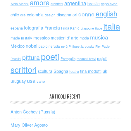
amore
argentina
brasile
capolavori
Alda Merini
architetti
english
donne
chile
colombia
disegnatori
cile
design
italia
Francia
fotografia
espana
Frida Kahlo
giappone
iliade
musica
messico
mestieri d' arte
made in italy
moda
nobel
México
pablo neruda
perù
Philippe Jaroussky
Pier Paolo
poeti
pittura
registi
Portogallo
racconti brevi
Pasolini
scrittori
scultura
Spagna
uk
tina modotti
teatro
usa
uruguay
varie
ARTICOLI RECENTI
Anton Čechov (Russia)
Mary Oliver Agosto