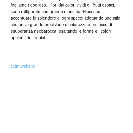
fogliame rigoglioso, i fiori dai colori vividi e i frutti esotici,
sono raffigurate con grande maestria. Riuscì ad
accentuare lo splendore di ogni specie adottando uno stile
che univa grande precisione e chiarezza a un tocco di
esuberanza neobarocca, esaltando le forme e i colori
opulenti dei tropici.
_
cctm.website
Collettivo Culturale TuttoMondo vuole
essere un viaggio attraverso le varie
forme dell’arte, della cultura e del
costume.
Parole e immagini che possano offrire bellezza, far nascere
una riflessione, dare meraviglia in questo momento in cui la
meraviglia sembra essere perduta e stimolare la curiosità e