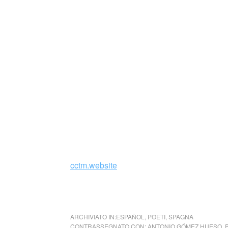
maniche diverse: ora estive, ora invernali. A 
di profilo, oggi nel Museo Thyssen-Bornemisz
Museum di Hachiōji; un terzo, opera di botteg
Massachusetts. Tipica è la sua acconciatura c
incorniciano il volto.
Ebbe un primo figlio, Giovannino, a soli dic
gravidanza, un anno dopo, morì giovanissim
il 7 ottobre 1488. (fonte Wikipedia)
cctm.website
La sua serena bellezza non si può paragona
ARCHIVIATO IN:
ESPAÑOL
,
POETI
,
SPAGNA
CONTRASSEGNATO CON:
ANTONIO GÓMEZ HUESO
,