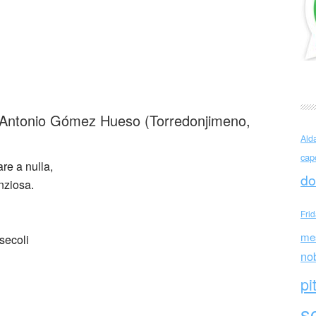
nio Gómez Hueso (Spagna)
i Antonio Gómez Hueso (Torredonjimeno,
Ald
cap
re a nulla,
do
nziosa.
Fri
me
secoli
no
pi
sc