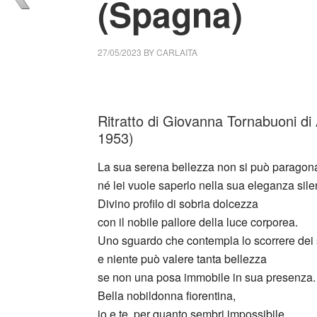
(Spagna)
27/05/2023
BY
CARLAITA
cctm collettivo culturale tuttomondo Anto
Ritratto di Giovanna Tornabuoni d
1953)
La sua serena bellezza non si può paragona
né lei vuole saperlo nella sua eleganza sile
Divino profilo di sobria dolcezza
con il nobile pallore della luce corporea.
Uno sguardo che contempla lo scorrere dei 
e niente può valere tanta bellezza
se non una posa immobile in sua presenza.
Bella nobildonna fiorentina,
io e te, per quanto sembri impossibile,