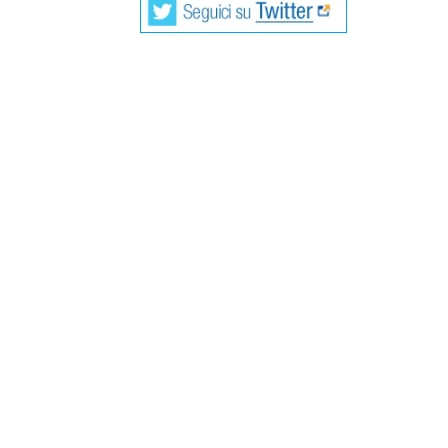
Giovanna degli Albizzi, maritata Torna
ottobre 1488), fu una donna dell’alta bo
numerose opere d’arte di Domenico Ghi
Giovanna era figlia di Maso degli Albizi, già 
matrimonio con Lorenzo, rampollo di Casa T
segnò un riavvicinamento, seppure indiretto,
1486. Il suocero di Giovanna era Giovanni To
papale, da molti definito come l’uomo più p
Botticelli decorò ad affresco la loggia di Vi
dedicata alla sposa: Venere e le tre Grazie 
Giovanna si trova in posizione preminente a
comparendo ben due volte, una nella Nascita
affreschi appare con il medesimo vestito, 