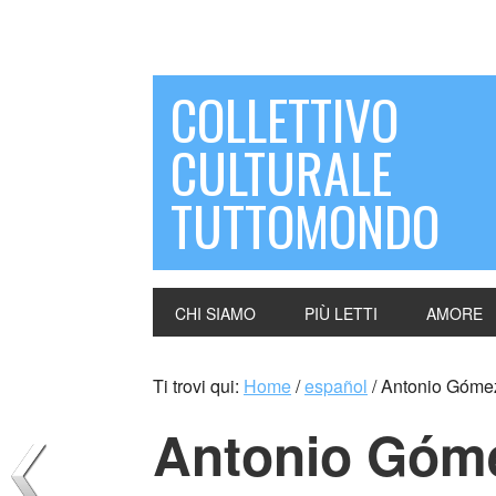
COLLETTIVO
CULTURALE
TUTTOMONDO
CHI SIAMO
PIÙ LETTI
AMORE
Ti trovi qui:
Home
/
español
/
Antonio Góme
Antonio Góm