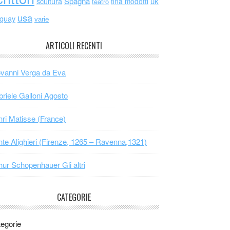
scultura
Spagna
uk
tina modotti
teatro
usa
uguay
varie
ARTICOLI RECENTI
vanni Verga da Eva
riele Galloni Agosto
ri Matisse (France)
te Alighieri (Firenze, 1265 – Ravenna,1321)
hur Schopenhauer Gli altri
CATEGORIE
egorie