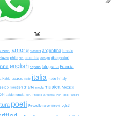
TAG
amore
argentina
brasile
a Merini
architetti
chile
colombia
disegnatori
olavori
cile
design
english
nne
Francia
fotografia
espana
italia
made in italy
da Kahlo
giappone
iliade
musica
ssico
México
mestieri d' arte
moda
bel
pablo neruda
perù
Philippe Jaroussky
Pier Paolo Pasolini
poeti
ttura
registi
Portogallo
racconti brevi
rittori