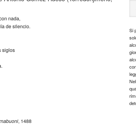
con nada,
ía de silencio.
Si 
sol
alc
 siglos
gio
alc
a.
con
leg
Nel
qua
rim
det
rnabuoni
, 1488