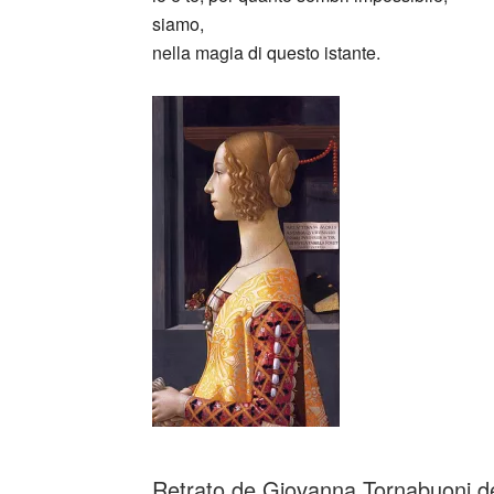
siamo,
nella magia di questo istante.
_
Retrato de Giovanna Tornabuoni 