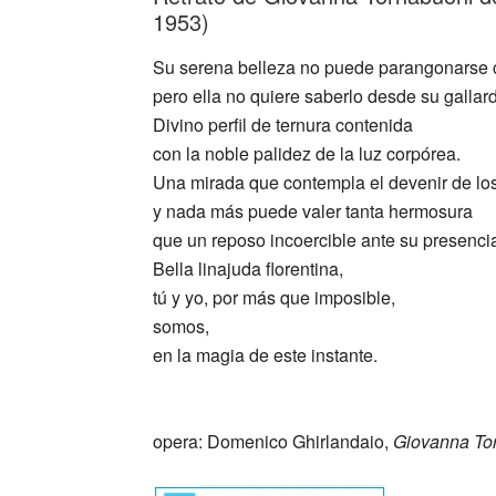
1953)
Su serena belleza no puede parangonarse 
pero ella no quiere saberlo desde su gallard
Divino perfil de ternura contenida
con la noble palidez de la luz corpórea.
Una mirada que contempla el devenir de los
y nada más puede valer tanta hermosura
que un reposo incoercible ante su presenci
Bella linajuda florentina,
tú y yo, por más que imposible,
somos,
en la magia de este instante.
_
opera: Domenico Ghirlandaio,
Giovanna To