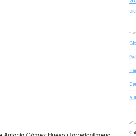
ur
Gio
Gab
Hen
Dan
Art
Cat
de Antonio Gómez Hueso (Torredonjimeno,