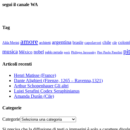
segui il canale WA
Tag
amore
argentina
chile
colom
brasile
capolavori
Alda Merini
cile
architetti
pi
musica
nobel
México
pablo neruda
perù
Pier Paolo Pasolini
Philippe Jaroussky
Articoli recenti
Henri Matisse (France)
Dante Alighieri (Firenze, 1265 – Ravenna,1321)
Arthur Schopenhauer Gli altri
Luigi Serafini Codex Seraphinianus
Amanda Durán (Cile)
Categorie
Categorie
Si precisa che la diffusione di testi o immagini è solo a carattere divu