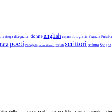
english
donne
Francia
fotografia
bia
disegnatori
espana
design
Frida Ka
poeti
scrittori
ttura
Spagna
scultura
registi
Portogallo
racconti brevi
lgativo della cultura e senza alcuno scopo di lucro, nè rappresenta una te