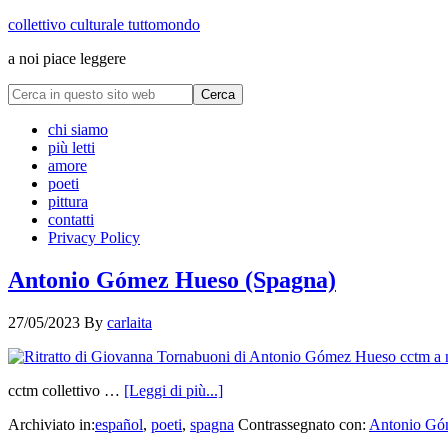
collettivo culturale tuttomondo
a noi piace leggere
chi siamo
più letti
amore
poeti
pittura
contatti
Privacy Policy
Antonio Gómez Hueso (Spagna)
27/05/2023
By
carlaita
cctm collettivo …
[Leggi di più...]
Archiviato in:
español
,
poeti
,
spagna
Contrassegnato con:
Antonio Gó