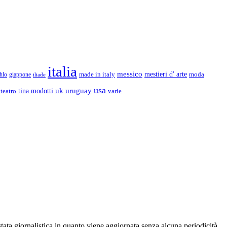
italia
messico
made in italy
mestieri d' arte
moda
hlo
giappone
iliade
usa
uk
uruguay
teatro
tina modotti
varie
stata giornalistica in quanto viene aggiornata senza alcuna periodicità