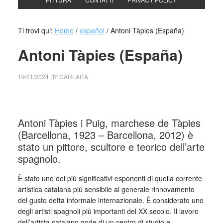
Ti trovi qui:
Home
/
español
/
Antoni Tàpies (España)
Antoni Tàpies (España)
19/01/2024
BY
CARLAITA
cctm collettivo culturale tuttomondo Antoni Tàpies
Antoni Tàpies i Puig, marchese de Tàpies
(Barcellona, 1923 – Barcellona, 2012) è
stato un pittore, scultore e teorico dell’arte
spagnolo.
È stato uno dei più significativi esponenti di quella corrente
artistica catalana più sensibile al generale rinnovamento
del gusto detta informale internazionale. È considerato uno
degli artisti spagnoli più importanti del XX secolo. Il lavoro
dell’artista catalano gode di un centro di studio e