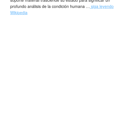
soporte material trasciende su estado para significar un
profundo análisis de la condición humana …
siga leyendo
Wikipedia
PETRIFICADA PETRIFICANTE (PAZ, Octavio – TÀPIES,
Antoni). 1978
Maeght, Paris 1978.
Grand in-folio (515 x 408 mm), en feuilles sous couverture
illustrée rempliée gaufrée, emboitage illustré toilé de
l’éditeur.
Édition originale de la traduction française, illustrée par
Antoni TÀPIES (1923-2012) de:
8 GRAVURES ORIGINALES À L’EAU-FORTE, AQUATINTE
ET CARBORUNDUM AVEC GAUFRAGES dont une signée
en frontispice et 6 hors-texte dont une remarquable
double-page.
Tirage : 175 + XX HC tous sur papier d’Auvergne à la main