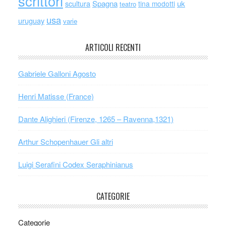
scrittori
scultura
Spagna
uk
tina modotti
teatro
usa
uruguay
varie
ARTICOLI RECENTI
Gabriele Galloni Agosto
Henri Matisse (France)
Dante Alighieri (Firenze, 1265 – Ravenna,1321)
Arthur Schopenhauer Gli altri
Luigi Serafini Codex Seraphinianus
CATEGORIE
Categorie