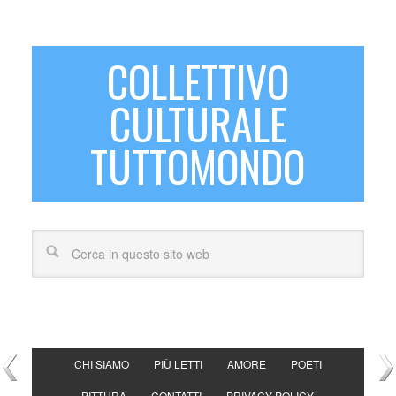
COLLETTIVO
CULTURALE
TUTTOMONDO
CHI SIAMO
PIÙ LETTI
AMORE
POETI
PITTURA
CONTATTI
PRIVACY POLICY