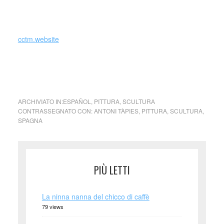
du Moulin de Larroque, celui-ci un des 175, signé par
l’artiste et l’auteur au colophon.
cctm.website
cctm arte Antoni Tàpies (Barcellona, 1923 – Barcellona,
2012) è stato un pittore, scultore e teorico dell’arte
spagnolo.
ARCHIVIATO IN:
ESPAÑOL
,
PITTURA
,
SCULTURA
CONTRASSEGNATO CON:
ANTONI TÀPIES
,
PITTURA
,
SCULTURA
,
SPAGNA
PIÙ LETTI
La ninna nanna del chicco di caffè
79 views