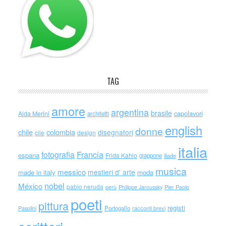
TAG
amore
argentina
brasile
capolavori
Alda Merini
architetti
english
donne
chile
colombia
disegnatori
cile
design
italia
Francia
fotografia
espana
Frida Kahlo
giappone
iliade
musica
messico
mestieri d' arte
made in italy
moda
nobel
México
pablo neruda
perù
Philippe Jaroussky
Pier Paolo
poeti
pittura
registi
Portogallo
racconti brevi
Pasolini