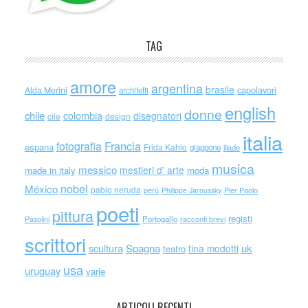
TAG
amore
argentina
brasile
capolavori
Alda Merini
architetti
english
donne
chile
colombia
disegnatori
cile
design
italia
Francia
fotografia
espana
Frida Kahlo
giappone
iliade
musica
messico
mestieri d' arte
made in italy
moda
nobel
México
pablo neruda
perù
Philippe Jaroussky
Pier Paolo
poeti
pittura
registi
Portogallo
racconti brevi
Pasolini
scrittori
scultura
Spagna
uk
tina modotti
teatro
usa
uruguay
varie
ARTICOLI RECENTI