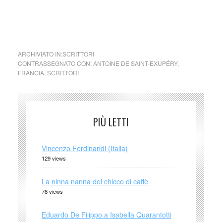
cctm collettivo culturale tuttomondo Antoine de Saint-
Exupéry da Pilota di guerra
ARCHIVIATO IN:
SCRITTORI
CONTRASSEGNATO CON:
ANTOINE DE SAINT-EXUPÉRY
,
FRANCIA
,
SCRITTORI
PIÙ LETTI
Vincenzo Ferdinandi (Italia)
129 views
La ninna nanna del chicco di caffè
78 views
Eduardo De Filippo a Isabella Quarantotti