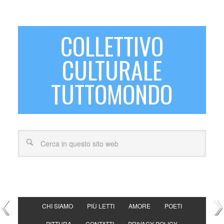
COLLETTIVO
CULTURALE
TUTTOMONDO
CHI SIAMO
PIÙ LETTI
AMORE
POETI
PITTURA
CONTATTI
PRIVACY POLICY