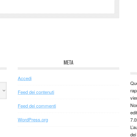
META
Accedi
Que
rap
Feed dei contenuti
vie
Non
Feed dei commenti
edi
WordPress.org
7.0
L’a
dei