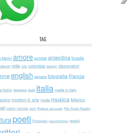
TAG
amore
argentina
brasile
a Merini
architetti
chile
colombia
disegnatori
olavori
cile
design
english
nne
Francia
fotografia
espana
italia
made in italy
da Kahlo
giappone
iliade
musica
ssico
México
mestieri d' arte
moda
bel
pablo neruda
perù
Philippe Jaroussky
Pier Paolo Pasolini
poeti
ttura
registi
Portogallo
racconti brevi
rittori