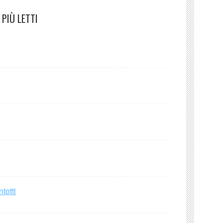
PIÙ LETTI
totti