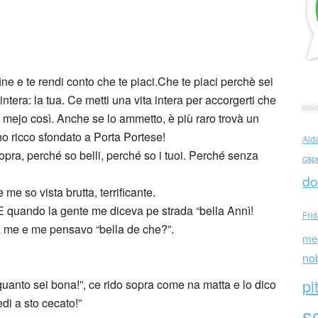
i bella Annì
 fine e te rendi conto che te piaci.Che te piaci perchè sei
intera: la tua. Ce metti una vita intera per accorgerti che
, mejo così. Anche se lo ammetto, è più raro trovà un
no ricco sfondato a Porta Portese!
Ald
 sopra, perché so belli, perché so i tuoi. Perché senza
cap
do
e so vista brutta, terrificante.
. E quando la gente me diceva pe strada “bella Annì!
Fri
a me e me pensavo “bella de che?”.
me
no
pi
uanto sei bona!”, ce rido sopra come na matta e lo dico
di a sto cecato!”
sc