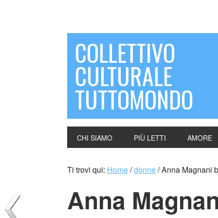
COLLETTIVO
CULTURALE
TUTTOMONDO
CHI SIAMO
PIÙ LETTI
AMORE
Ti trovi qui:
Home
/
donne
/
Anna Magnani be
Anna Magnani