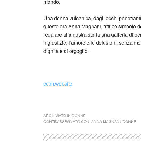
mondo.
Una donna vulcanica, dagli occhi penetranti e
questo era Anna Magnani, attrice simbolo de
regalare alla nostra storia una galleria di per
ingiustizie, l’amore e le delusioni, senza 
dignità e di orgoglio.
_
cctm.website
collettivo culturale tuttomondo Anna Magnan
ARCHIVIATO IN:
DONNE
CONTRASSEGNATO CON:
ANNA MAGNANI
,
DONNE