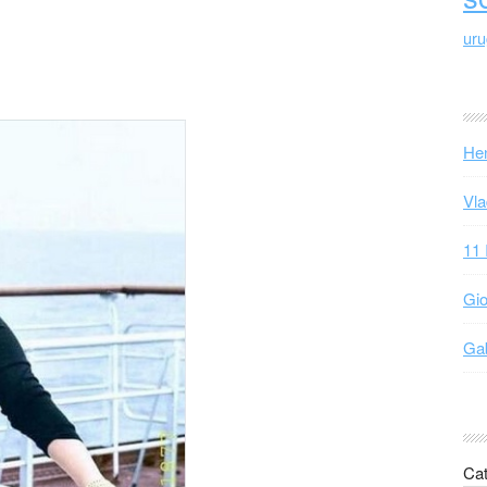
ur
Hen
Vla
11 
Gio
Gab
Cat