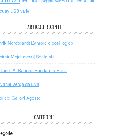
scultura
Spagna
uk
tina modotti
teatro
usa
uguay
varie
ARTICOLI RECENTI
rik Nordbrandt L’amore è così logico
dimir Majakovskij Beato chi
Iliade -A. Baricco Pandaro e Enea
vanni Verga da Eva
riele Galloni Agosto
CATEGORIE
egorie