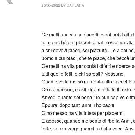
26/05/2022
BY
CARLAITA
collettivo culturale tuttomondo Anna Magnan
Ce metti una vita a piacerti, e poi arrivi alla
tu, e perché per piacerti c’hai messo na vita 
a chi dovevi piacè, sei piaciuta… e a chi no
uomo a cui piaci, che te piace, che beccà u
Ce metti na vita per contà i difetti e riderce
tutti quei difetti, e chi saresti? Nessuno.
Quante volte me sò guardata allo specchio e m
Co sto nasone, co sti zigomi e tutto il resto
Anvedi quanto sei bona!” io nun capivo e tr
Eppure, dopo tanti anni li ho capiti.
C’ho messo na vita intera per piacermi.
E adesso, quando me sento dì “bella Annì, q
forte, senza vergognarmi, ad alta voce “Anve