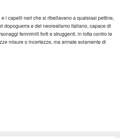
 i capelli neri che si ribellavano a qualsiasi pettine,
l dopoguerra e del neorealismo italiano, capace di
sonaggi femminili forti e struggenti, in lotta contro le
mezze misure o incertezze, ma armate solamente di
i bella Annì