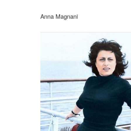
_
Anna Magnani
_