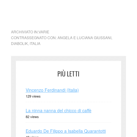
Bionda, bellissima è vedova di Lord Anthony Kant, morto in
circostanze sospette. È fredda e determinata ma, al
contempo, sensuale e raffinata.
ARCHIVIATO IN:
VARIE
CONTRASSEGNATO CON:
ANGELA E LUCIANA GIUSSANI
,
DIABOLIK
,
ITALIA
PIÙ LETTI
Vincenzo Ferdinandi (Italia)
129 views
La ninna nanna del chicco di caffè
82 views
Eduardo De Filippo a Isabella Quarantotti