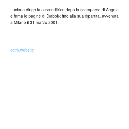
Luciana dirige la casa editrice dopo la scomparsa di Angela
e firma le pagine di Diabolik fino alla sua dipartita, avvenuta
a Milano il 31 marzo 2001.
_
cctm.website
Diabolik è un ladro di professione. Si lancia in furti di
preziosi e ingenti somme di denaro. A fronte dell’attività
criminosa, Diabolik è ligio ad un codice d’onore molto
ferreo che premia amicizia, riconoscenza e tutela dei più
deboli a sfavore, invece, di mafiosi e malavitosi.
Al fianco di Diabolik, compagna di vita e di misfatti è Eva
Kant, conosciuta nel terzo episodio, dal titolo “L’arresto di
Diabolik” (1963).