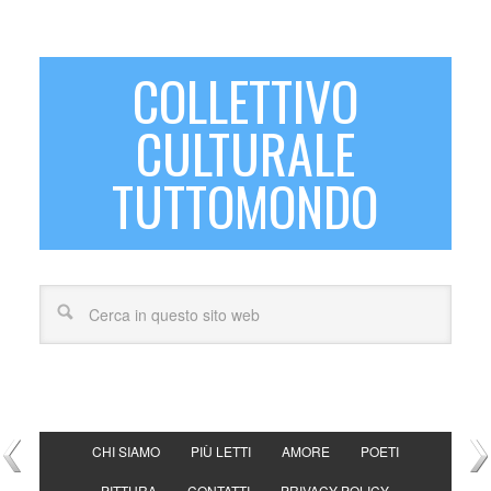
COLLETTIVO
CULTURALE
TUTTOMONDO
CHI SIAMO
PIÙ LETTI
AMORE
POETI
PITTURA
CONTATTI
PRIVACY POLICY