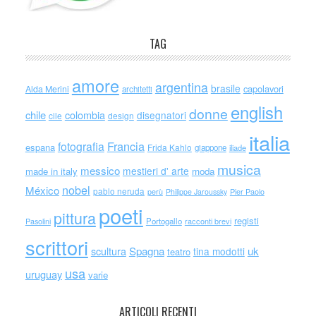
TAG
amore
argentina
brasile
capolavori
Alda Merini
architetti
english
donne
chile
colombia
disegnatori
cile
design
italia
Francia
fotografia
espana
Frida Kahlo
giappone
iliade
musica
messico
mestieri d' arte
made in italy
moda
nobel
México
pablo neruda
perù
Philippe Jaroussky
Pier Paolo
poeti
pittura
registi
Portogallo
racconti brevi
Pasolini
scrittori
scultura
Spagna
uk
tina modotti
teatro
usa
uruguay
varie
ARTICOLI RECENTI