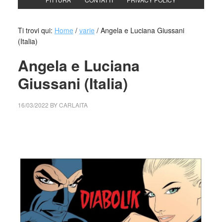
Ti trovi qui:
Home
/
varie
/
Angela e Luciana Giussani
(Italia)
Angela e Luciana
Giussani (Italia)
16/03/2022
BY
CARLAITA
collettivo culturale tuttomondo Angela e Luciana Giussani
(Italia)