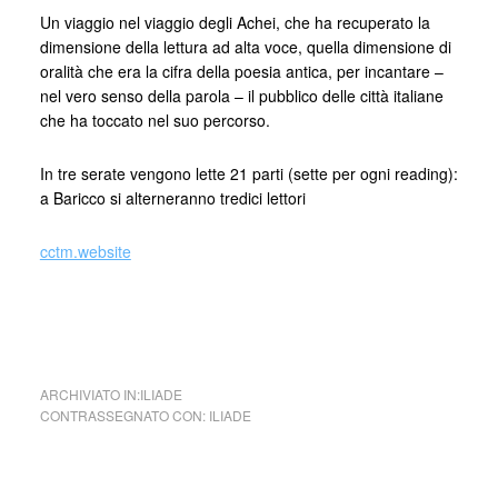
Un viaggio nel viaggio degli Achei, che ha recuperato la
dimensione della lettura ad alta voce, quella dimensione di
oralità che era la cifra della poesia antica, per incantare –
nel vero senso della parola – il pubblico delle città italiane
che ha toccato nel suo percorso.
In tre serate vengono lette 21 parti (sette per ogni reading):
a Baricco si alterneranno tredici lettori
cctm.website
collettivo culturale tuttomondo 28 Iliade A Baricco Seconda
Serata
ARCHIVIATO IN:
ILIADE
CONTRASSEGNATO CON:
ILIADE