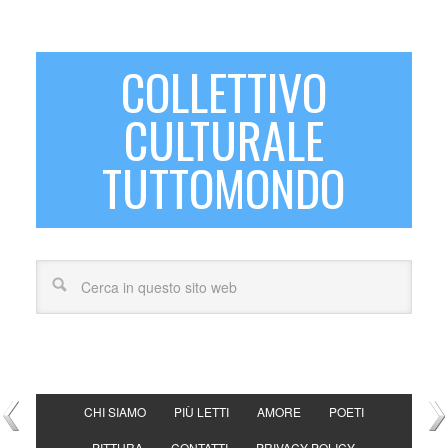
COLLETTIVO
CULTURALE
TUTTOMONDO
CHI SIAMO
PIÙ LETTI
AMORE
POETI
PITTURA
CONTATTI
PRIVACY POLICY