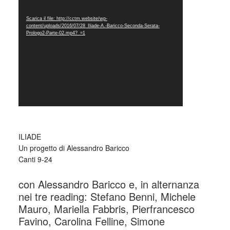
Scarica il file: http://cctm.website/wp-
content/uploads/2016/07/28_Iliade-A.-Baricco-Seconda-Serata-
Prologo2-Parte-02.mp4?_=1
ILIADE
Un progetto di Alessandro Baricco
Canti 9-24
con Alessandro Baricco e, in alternanza
nei tre reading: Stefano Benni, Michele
Mauro, Mariella Fabbris, Pierfrancesco
Favino, Carolina Felline, Simone