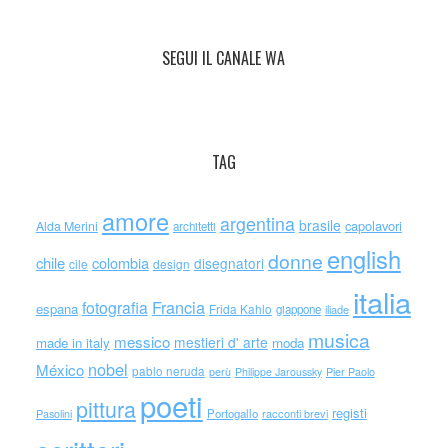
SEGUI IL CANALE WA
TAG
amore
argentina
brasile
capolavori
Alda Merini
architetti
english
donne
chile
colombia
disegnatori
cile
design
italia
Francia
fotografia
espana
Frida Kahlo
giappone
iliade
musica
messico
mestieri d' arte
made in italy
moda
nobel
México
pablo neruda
perù
Philippe Jaroussky
Pier Paolo
poeti
pittura
registi
Portogallo
racconti brevi
Pasolini