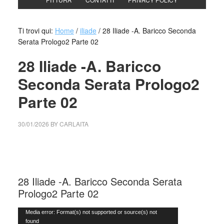
Ti trovi qui:
Home
/
iliade
/
28 Iliade -A. Baricco Seconda
Serata Prologo2 Parte 02
28 Iliade -A. Baricco
Seconda Serata Prologo2
Parte 02
30/01/2026
BY
CARLAITA
cctm collettivo culturale tuttomondo 28 Iliade A Baricco
Seconda Serata
28 Iliade -A. Baricco Seconda Serata
Prologo2 Parte 02
Video
Media error: Format(s) not supported or source(s) not
found
Player