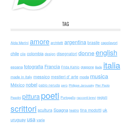
TAG
amore
argentina
brasile
capolavori
Alda Merini
architetti
english
donne
chile
colombia
disegnatori
cile
design
italia
Francia
fotografia
espana
Frida Kahlo
giappone
iliade
musica
messico
mestieri d' arte
made in italy
moda
nobel
México
pablo neruda
perù
Philippe Jaroussky
Pier Paolo
poeti
pittura
registi
Portogallo
racconti brevi
Pasolini
scrittori
scultura
Spagna
uk
tina modotti
teatro
usa
uruguay
varie