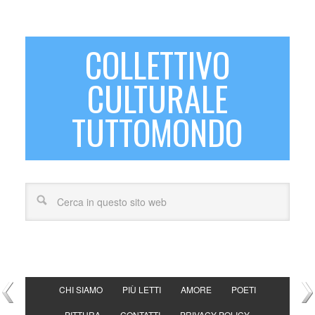
COLLETTIVO
CULTURALE
TUTTOMONDO
CHI SIAMO
PIÙ LETTI
AMORE
POETI
PITTURA
CONTATTI
PRIVACY POLICY