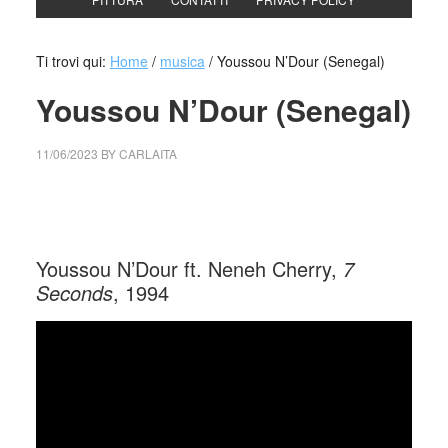
Ti trovi qui:
Home
/
musica
/
Youssou N’Dour (Senegal)
Youssou N’Dour (Senegal)
11/06/2023
BY
CARLAITA
cctm collettivo culturale tuttomondo Youssou N’Dour
(Senegal)
Youssou N’Dour ft. Neneh Cherry,
7
Seconds
, 1994