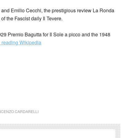
i and Emilio Cecchi, the prestigious review La Ronda
f the Fascist daily Il Tevere.
929 Premio Bagutta for Il Sole a picco and the 1948
 reading Wikipedia
o Cardarelli Ottobre
NCENZO CARDARELLI