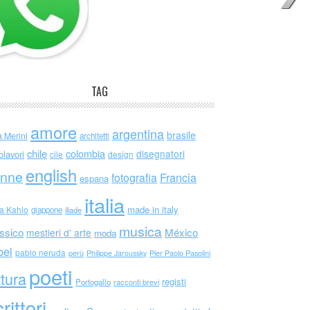
TAG
amore
argentina
brasile
a Merini
architetti
chile
colombia
disegnatori
olavori
cile
design
english
nne
Francia
fotografia
espana
italia
made in italy
da Kahlo
giappone
iliade
musica
ssico
México
mestieri d' arte
moda
bel
pablo neruda
perù
Philippe Jaroussky
Pier Paolo Pasolini
poeti
ttura
registi
Portogallo
racconti brevi
rittori