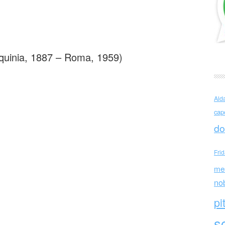
o Cardarelli Ottobre
rquinia, 1887 – Roma, 1959)
Ald
cap
do
Fri
me
no
pi
sc