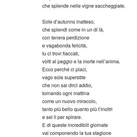
che splende nelle vigne saccheggiate.
Sole d’autunno inatteso,
che splendi come in un di là,
con tenera perdizione
e vagabonda felicità,
tu ci trovi fiaccati,
vòlti al peggio e la morte nell’anima.
Ecco perché ci piaci,
vago sole superstite
che non sai dirci addio,
tornando ogni mattina
come un nuovo miracolo,
tanto più bello quanto più t’inoltri
e sei lì per spirare.
E di queste incredibili giornate
vai componendo la tua stagione