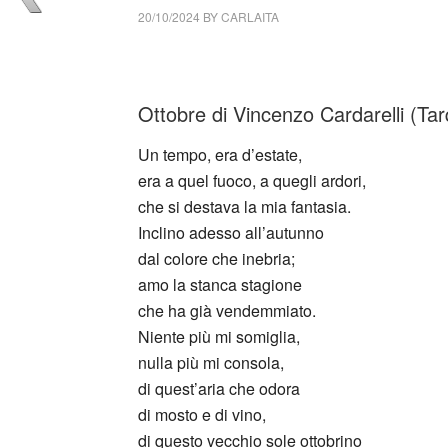
20/10/2024
BY
CARLAITA
cctm collettivo culturale tuttomondo Vincenz
Ottobre di Vincenzo Cardarelli (Ta
Un tempo, era d’estate,
era a quel fuoco, a quegli ardori,
che si destava la mia fantasia.
Inclino adesso all’autunno
dal colore che inebria;
amo la stanca stagione
che ha già vendemmiato.
Niente più mi somiglia,
nulla più mi consola,
di quest’aria che odora
di mosto e di vino,
di questo vecchio sole ottobrino