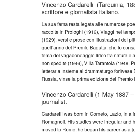
Vincenzo Cardarelli (Tarquinia, 1
scrittore e giornalista italiano.
La sua fama resta legata alle numerose poes
raccolte in Prologhi (1916), Viaggi nel temp
(1929), versi e prose con illustrazioni del p
quell’anno del Premio Bagutta, che lo consacrò
tema del vagabondaggio lirico fra natura e ar
non spedite (1946), Villa Tarantola (1948, Pr
letteraria insieme al drammaturgo forlivese
Russia, vinse la prima edizione del Premio 
Vincenzo Cardarelli (1 May 1887 –
journalist.
Cardarelli was born in Corneto, Lazio, in a 
Romagnoli. His studies were irregular and h
moved to Rome, he began his career as a jo