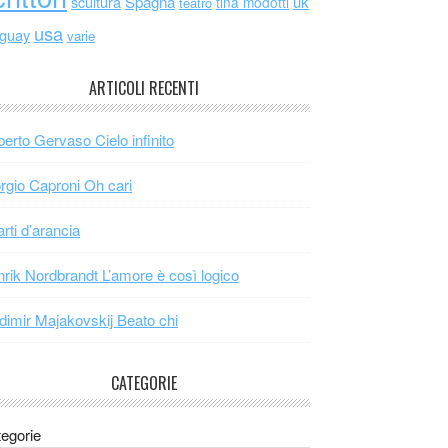
scultura
Spagna
uk
tina modotti
teatro
usa
uguay
varie
ARTICOLI RECENTI
erto Gervaso Cielo infinito
rgio Caproni Oh cari
arti d’arancia
rik Nordbrandt L’amore è così logico
dimir Majakovskij Beato chi
CATEGORIE
egorie