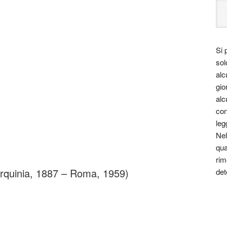
Si 
sol
alc
gio
alc
con
leg
Nel
qua
rim
arquinia, 1887 – Roma, 1959)
det