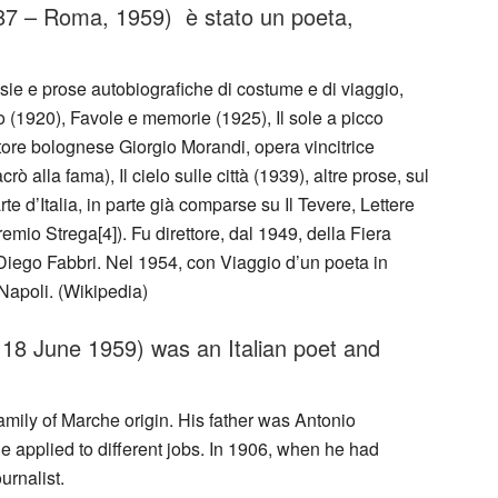
887 – Roma, 1959) è stato un poeta,
ie e prose autobiografiche di costume e di viaggio,
o (1920), Favole e memorie (1925), Il sole a picco
ittore bolognese Giorgio Morandi, opera vincitrice
 alla fama), Il cielo sulle città (1939), altre prose, sul
te d’Italia, in parte già comparse su Il Tevere, Lettere
emio Strega[4]). Fu direttore, dal 1949, della Fiera
 Diego Fabbri. Nel 1954, con Viaggio d’un poeta in
Napoli. (Wikipedia)
 18 June 1959) was an Italian poet and
family of Marche origin. His father was Antonio
e applied to different jobs. In 1906, when he had
urnalist.