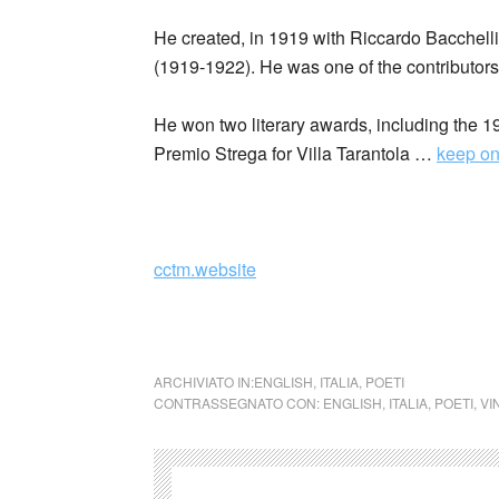
He created, in 1919 with Riccardo Bacchell
(1919-1922). He was one of the contributors o
He won two literary awards, including the 1
Premio Strega for Villa Tarantola …
keep on
cctm.website
cctm collettivo culturale tuttomondo Vincenz
ARCHIVIATO IN:
ENGLISH
,
ITALIA
,
POETI
CONTRASSEGNATO CON:
ENGLISH
,
ITALIA
,
POETI
,
VI