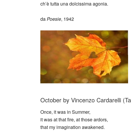
ch’è tutta una dolcissima agonia.
da
Poesie
, 1942
October by Vincenzo Cardarelli (T
Once, it was in Summer,
it was at that fire, at those ardors,
that my imagination awakened.