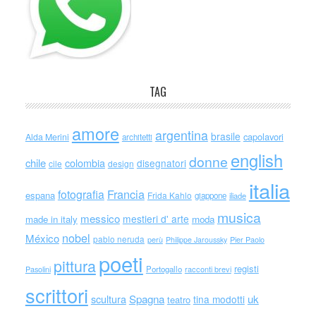
TAG
amore
argentina
brasile
capolavori
Alda Merini
architetti
english
donne
chile
colombia
disegnatori
cile
design
italia
Francia
fotografia
espana
Frida Kahlo
giappone
iliade
musica
messico
mestieri d' arte
made in italy
moda
nobel
México
pablo neruda
perù
Philippe Jaroussky
Pier Paolo
poeti
pittura
registi
Portogallo
racconti brevi
Pasolini
scrittori
scultura
Spagna
uk
tina modotti
teatro