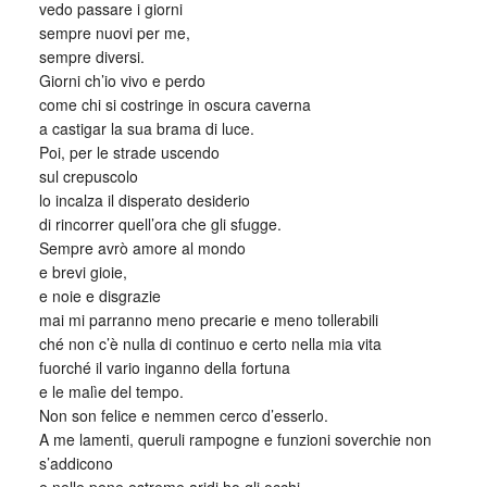
vedo passare i giorni
sempre nuovi per me,
sempre diversi.
Giorni ch’io vivo e perdo
come chi si costringe in oscura caverna
a castigar la sua brama di luce.
Poi, per le strade uscendo
sul crepuscolo
lo incalza il disperato desiderio
di rincorrer quell’ora che gli sfugge.
Sempre avrò amore al mondo
e brevi gioie,
e noie e disgrazie
mai mi parranno meno precarie e meno tollerabili
ché non c’è nulla di continuo e certo nella mia vita
fuorché il vario inganno della fortuna
e le malìe del tempo.
Non son felice e nemmen cerco d’esserlo.
A me lamenti, queruli rampogne e funzioni soverchie non
s’addicono