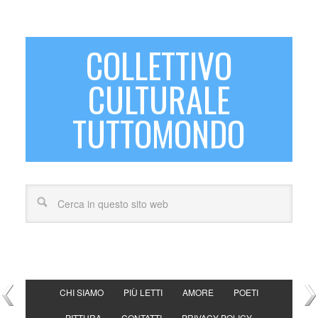
COLLETTIVO
CULTURALE
TUTTOMONDO
CHI SIAMO
PIÙ LETTI
AMORE
POETI
PITTURA
CONTATTI
PRIVACY POLICY