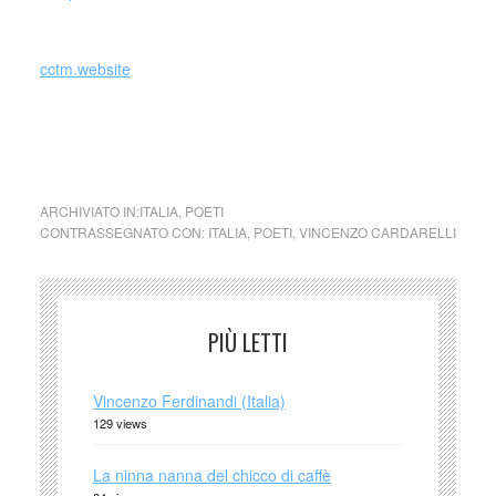
_
cctm.website
collettivo culturale tuttomondo a noi piace leggere
Vincenzo Cardarelli Carattere
ARCHIVIATO IN:
ITALIA
,
POETI
CONTRASSEGNATO CON:
ITALIA
,
POETI
,
VINCENZO CARDARELLI
PIÙ LETTI
Vincenzo Ferdinandi (Italia)
129 views
La ninna nanna del chicco di caffè