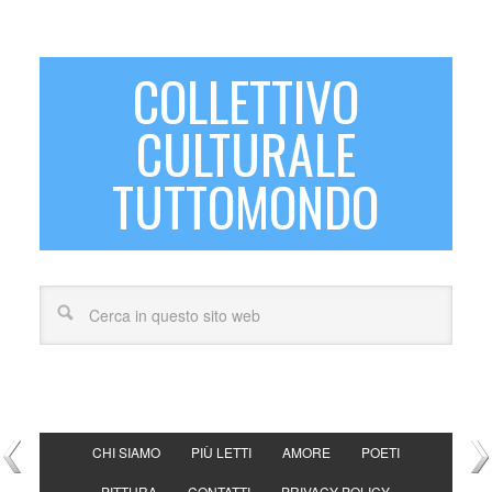
COLLETTIVO
CULTURALE
TUTTOMONDO
CHI SIAMO
PIÙ LETTI
AMORE
POETI
PITTURA
CONTATTI
PRIVACY POLICY