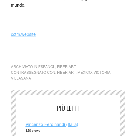
mundo.
cctm.website
opera: Victoria Villasana,
Planet Earth
ARCHIVIATO IN:
ESPAÑOL
,
FIBER ART
CONTRASSEGNATO CON:
FIBER ART
,
MÉXICO
,
VICTORIA
VILLASANA
PIÙ LETTI
Vincenzo Ferdinandi (Italia)
120 views