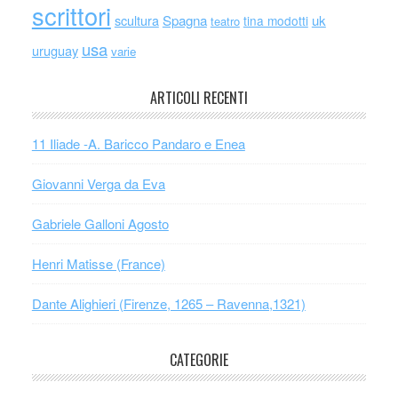
scrittori
scultura
Spagna
uk
tina modotti
teatro
usa
uruguay
varie
ARTICOLI RECENTI
11 Iliade -A. Baricco Pandaro e Enea
Giovanni Verga da Eva
Gabriele Galloni Agosto
Henri Matisse (France)
Dante Alighieri (Firenze, 1265 – Ravenna,1321)
CATEGORIE