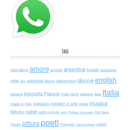
TAG
amore
argentina
brasile
capolavori
Alda Merini
architetti
english
donne
chile
colombia
disegnatori
cile
design
italia
Francia
fotografia
espana
Frida Kahlo
giappone
iliade
musica
messico
mestieri d' arte
made in italy
moda
nobel
México
pablo neruda
perù
Philippe Jaroussky
Pier Paolo
poeti
pittura
registi
Portogallo
racconti brevi
Pasolini