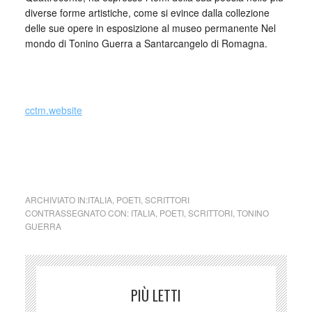
diverse forme artistiche, come si evince dalla collezione
delle sue opere in esposizione al museo permanente Nel
mondo di Tonino Guerra a Santarcangelo di Romagna.
_
cctm.website
cctm collettivo culturale tuttomondo Tonino Guerra
Fermare la nostra fretta
ARCHIVIATO IN:
ITALIA
,
POETI
,
SCRITTORI
CONTRASSEGNATO CON:
ITALIA
,
POETI
,
SCRITTORI
,
TONINO
GUERRA
PIÙ LETTI