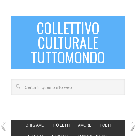
COLLETTIVO
CULTURALE
TUTTOMONDO
CHI SIAMO
PIÙ LETTI
AMORE
POETI
PITTURA
CONTATTI
PRIVACY POLICY