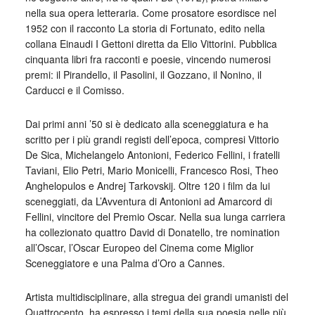
nella sua opera letteraria. Come prosatore esordisce nel
1952 con il racconto La storia di Fortunato, edito nella
collana Einaudi I Gettoni diretta da Elio Vittorini. Pubblica
cinquanta libri fra racconti e poesie, vincendo numerosi
premi: il Pirandello, il Pasolini, il Gozzano, il Nonino, il
Carducci e il Comisso.
Dai primi anni ’50 si è dedicato alla sceneggiatura e ha
scritto per i più grandi registi dell’epoca, compresi Vittorio
De Sica, Michelangelo Antonioni, Federico Fellini, i fratelli
Taviani, Elio Petri, Mario Monicelli, Francesco Rosi, Theo
Anghelopulos e Andrej Tarkovskij. Oltre 120 i film da lui
sceneggiati, da L’Avventura di Antonioni ad Amarcord di
Fellini, vincitore del Premio Oscar. Nella sua lunga carriera
ha collezionato quattro David di Donatello, tre nomination
all’Oscar, l’Oscar Europeo del Cinema come Miglior
Sceneggiatore e una Palma d’Oro a Cannes.
Artista multidisciplinare, alla stregua dei grandi umanisti del
Quattrocento, ha espresso i temi della sua poesia nelle più