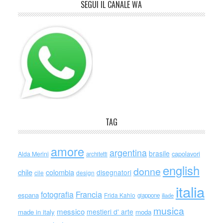
SEGUI IL CANALE WA
TAG
amore
argentina
brasile
capolavori
Alda Merini
architetti
english
donne
chile
colombia
disegnatori
cile
design
italia
Francia
fotografia
espana
Frida Kahlo
giappone
iliade
musica
messico
mestieri d' arte
made in italy
moda