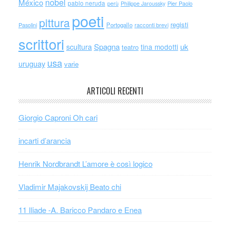
nobel
México
pablo neruda
perù
Philippe Jaroussky
Pier Paolo
poeti
pittura
registi
Portogallo
racconti brevi
Pasolini
scrittori
scultura
Spagna
uk
tina modotti
teatro
usa
uruguay
varie
ARTICOLI RECENTI
Giorgio Caproni Oh cari
incarti d’arancia
Henrik Nordbrandt L’amore è così logico
Vladimir Majakovskij Beato chi
11 Iliade -A. Baricco Pandaro e Enea