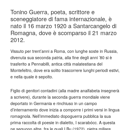
Tonino Guerra, poeta, scrittore e
sceneggiatore di fama internazionale, è
nato il 16 marzo 1920 a Santarcangelo di
Romagna, dove è scomparso il 21 marzo
2012.
Vissuto per trent’anni a Roma, con lunghe soste in Russia,
divenuta sua seconda patria, alla fine degli anni ’80 si è
trasferito a Pennabilli, antica città malatestiana del
Montefeltro, dove era solito trascorrere lunghi periodi estivi,
e nella quale è sepolto.
Figlio di genitori contadini (alla madre analfabeta insegnerà
a scrivere), durante la seconda guerra mondiale viene
deportato in Germania e rinchiuso in un campo
d’internamento dove inizia a comporre i primi versi in lingua
romagnola. Nell’immediato dopoguerra pubblica la sua
prima raccolta di poesie in dialetto, I scarabócc. A questa
ne seguono altre, fra le quali I Bu (1972), pietra miliare