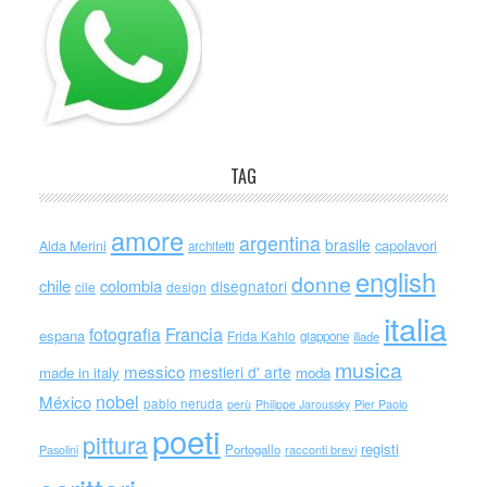
TAG
amore
argentina
brasile
capolavori
Alda Merini
architetti
english
donne
chile
colombia
disegnatori
cile
design
italia
Francia
fotografia
espana
Frida Kahlo
giappone
iliade
musica
messico
mestieri d' arte
made in italy
moda
nobel
México
pablo neruda
perù
Philippe Jaroussky
Pier Paolo
poeti
pittura
registi
Portogallo
racconti brevi
Pasolini