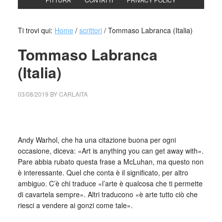
Ti trovi qui:
Home
/
scrittori
/
Tommaso Labranca (Italia)
Tommaso Labranca
(Italia)
03/08/2019
BY
CARLAITA
centro cultural tina modotti tommaso labranca
Andy Warhol, che ha una citazione buona per ogni
occasione, diceva: «Art is anything you can get away with».
Pare abbia rubato questa frase a McLuhan, ma questo non
è interessante. Quel che conta è il significato, per altro
ambiguo. C’è chi traduce «l’arte è qualcosa che ti permette
di cavartela sempre». Altri traducono «è arte tutto ciò che
riesci a vendere ai gonzi come tale».