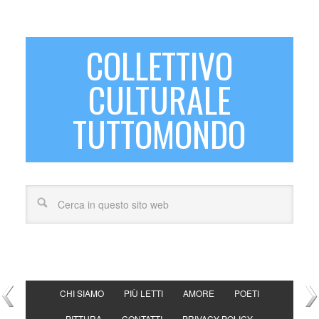
COLLETTIVO
CULTURALE
TUTTOMONDO
CHI SIAMO
PIÙ LETTI
AMORE
POETI
PITTURA
CONTATTI
PRIVACY POLICY