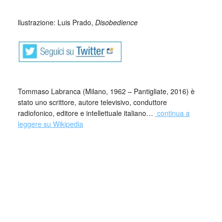
llustrazione: Luis Prado,
Disobedience
Tommaso Labranca (Milano, 1962 – Pantigliate, 2016) è
stato uno scrittore, autore televisivo, conduttore
radiofonico, editore e intellettuale italiano…
continua a
leggere su Wikipedia
Per quelli come me, nati nei primi anni Settanta, Labranca
è stato, all’inizio, l’autore di due libri geniali usciti nei
Novanta, Estasi del pecoreccio (1995) e Chaltron Hescon
(1997).
Erano geniali perché Labranca faceva il contrario di ciò che
ci avevano insegnato a fare a scuola e all’università: da un