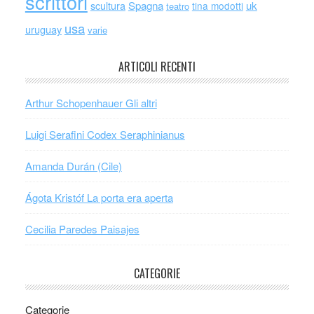
scrittori
scultura
Spagna
uk
tina modotti
teatro
usa
uruguay
varie
ARTICOLI RECENTI
Arthur Schopenhauer Gli altri
Luigi Serafini Codex Seraphinianus
Amanda Durán (Cile)
Ágota Kristóf La porta era aperta
Cecilia Paredes Paisajes
CATEGORIE
Categorie