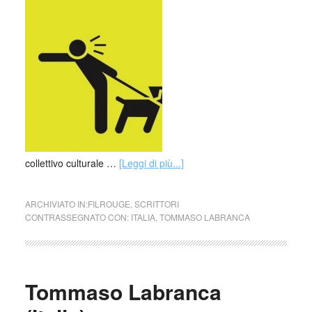
collettivo culturale …
[Leggi di più...]
ARCHIVIATO IN:
FILROUGE
,
SCRITTORI
CONTRASSEGNATO CON:
ITALIA
,
TOMMASO LABRANCA
Tommaso Labranca