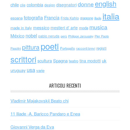
english
donne
chile
colombia
disegnatori
cile
design
italia
Francia
fotografia
espana
Frida Kahlo
giappone
iliade
musica
messico
mestieri d' arte
made in italy
moda
nobel
México
pablo neruda
perù
Philippe Jaroussky
Pier Paolo
poeti
pittura
registi
Portogallo
racconti brevi
Pasolini
scrittori
scultura
Spagna
uk
tina modotti
teatro
usa
uruguay
varie
ARTICOLI RECENTI
Vladimir Majakovskij Beato chi
11 Iliade -A. Baricco Pandaro e Enea
Giovanni Verga da Eva