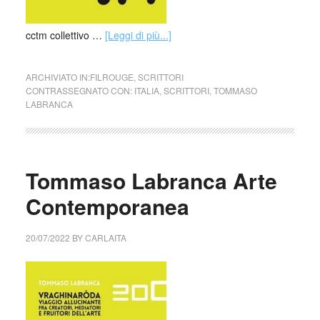
cctm collettivo …
[Leggi di più...]
ARCHIVIATO IN:
FILROUGE
,
SCRITTORI
CONTRASSEGNATO CON:
ITALIA
,
SCRITTORI
,
TOMMASO
LABRANCA
Tommaso Labranca Arte
Contemporanea
20/07/2022
BY
CARLAITA