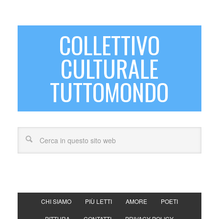
COLLETTIVO
CULTURALE
TUTTOMONDO
CHI SIAMO
PIÙ LETTI
AMORE
POETI
PITTURA
CONTATTI
PRIVACY POLICY